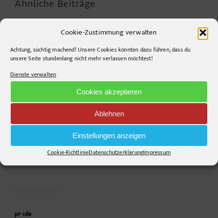
Ähnliche Beiträge
Cookie-Zustimmung verwalten
Achtung, süchtig machend! Unsere Cookies könnten dazu führen, dass du
Warum die
Agrarwelt 2035 –
unsere Seite stundenlang nicht mehr verlassen möchtest!
Energiewende auf
Landwirtschaft nach
dem Acker nicht im
dem Wendepunkt*
Dienste verwalten
Motorraum beginnt
Cookies akzeptieren
Die Kommentarfunktion wurde geschlossen.
Ablehnen
Einstellungen anzeigen
Cookie-Richtlinie
Datenschutzerklärung
Impressum
CONTACT INFO
pr-ide