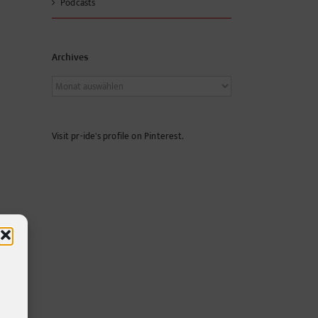
Podcasts
Archives
Archives
Visit pr-ide's profile on Pinterest.