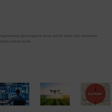
nd querlenkend, gerne segelnd. Immer auf der Suche nach innovativen
roblem erkannt wurde.
Berlin in
Leichter
Schock:
PaperBana
denken: Die
Sperrung des
Automatis
neue
gesamten
Wissenscha
Leichtigkeit
Fernsehturm-
– Chance
der
Areals wegen
Risiken, B
Landwirtschaft
statischer