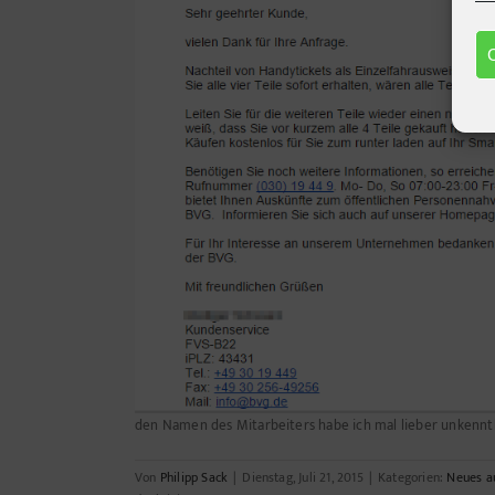
den Namen des Mitarbeiters habe ich mal lieber unkenn
Von
Philipp Sack
|
Dienstag, Juli 21, 2015
|
Kategorien:
Neues au