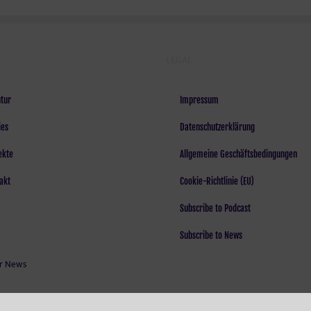
Mängel!*
LEGAL
tur
Impressum
ies
Datenschutzerklärung
ekte
Allgemeine Geschäftsbedingungen
akt
Cookie-Richtlinie (EU)
Subscribe to Podcast
Subscribe to News
r News