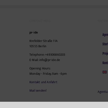
CONTACT INFO
SEITEN
pr-ide
Agen
Krefelder Straße 11A
Stor
10555
Berlin
Proj
Telephone:
+49306860203
E-Mail:
info@pr-ide.de
Kont
Opening Hours:
Monday - Friday, 9am - 6pm
Kontakt und Anfahrt
Mail senden!
Agentu