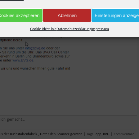
Cookies akzeptieren
Ablehnen
Einstellungen anzeig
Cookie-Richtlinie
Datenschutzerklärung
Impressum
tlich gemacht…
s der Buchstabenfabrik.
,
Unter den Scanner geraten
|
Tags:
app
,
BVG
|
Kommentare