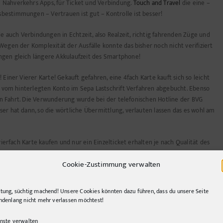
 Nahverkehrs Apps, für Ticket und Verbindung.
Touch and Travel
die eine –
bestimmungen – Vertrauen ist gut – Kontrolle ist besser!
ile auch Verbindungen in Echtzeit, also Realzeit, richtig fahrenden Züge und
Wegen der Komplexität der Ausfälle konnte das bisher noch nicht verifiziert
ngen gleich längere Akkulaufzeit des Smartphone!
Einer Vierer Karte! Gekauft gefahren, eine 4fach Karte kauft sich so leicht
tz vom hinterlegten Konto im Sepa Lastschrift Verfahren abgebucht. Ebenso
sten Fahrt. Die Verwunderung wurde bei der telefonischen Hotline der BVG
er hat dann, so die wörtliche Übermittlung, verlauten lassen das es wohl am
vierfach Karte kaufen und nur ein Einzelticket erhalten je nach Qualität des
 nicht beantworten. Aber dem Internet sei Dank, es gibt sie noch, die E-Mail
Cookie-Zustimmung verwalten
nn nun mit den restlichen Fahrten des Designer Vierfachscheines sei?
tung, süchtig machend! Unsere Cookies könnten dazu führen, dass du unsere Seite
ndenlang nicht mehr verlassen möchtest!
nste verwalten