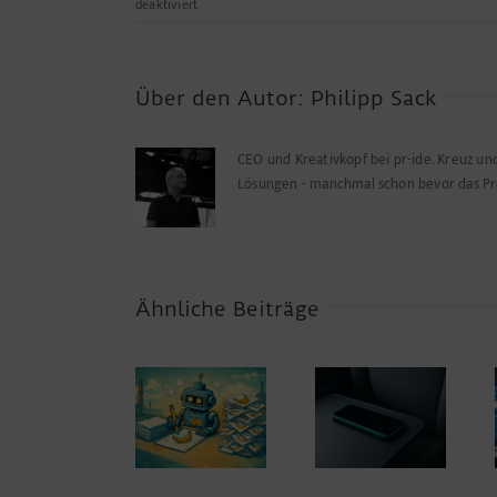
für
deaktiviert
Das
kl-
APP-
t
Über den Autor:
Philipp Sack
noch
nicht.
CEO und Kreativkopf bei pr-ide. Kreuz u
Lösungen - manchmal schon bevor das P
Ähnliche Beiträge
?
? Wenn
PaperBanana:
das Handy in
Automatisierte
den Zug
Dein Login,
Wissenschaftsillustrationen
passt – was
dein Style
– Chancen,
Radien über
Risiken, Bias
Systemdesign
verraten