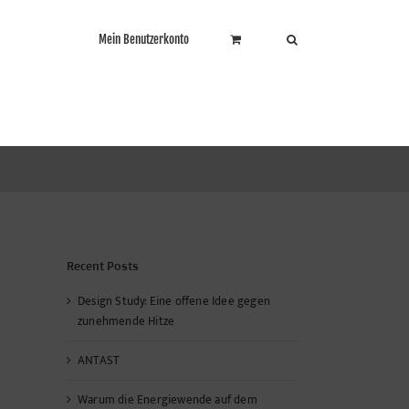
Mein Benutzerkonto
Recent Posts
Design Study: Eine offene Idee gegen
zunehmende Hitze
ANTAST
Warum die Energiewende auf dem