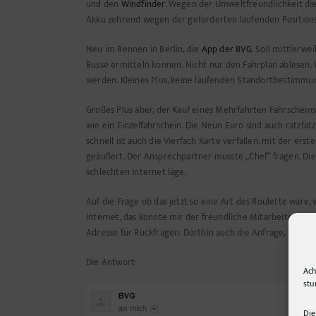
und den
Windfinder
. Wegen der Umweltfreundlichkeit die
Akku zehrend wegen der geforderten laufenden Positions
Neu im Rennen in Berlin, die
App der BVG
. Soll mittlerwe
Busse ermitteln können. Nicht nur den Fahrplan ablesen. 
werden. Kleines Plus, keine laufenden Standortbestimmu
Großes Plus aber, der Kauf eines Mehrfahrten Fahrscheins! 
wie ein Einzelfahrschein. Die Neun Euro sind auch ratzfa
schnell ist auch die Vierfach Karte verfallen, mit der er
geäußert. Der Ansprechpartner musste „Chef“ fragen. Dies
schlechten Internet läge.
Auf die Frage ob das jetzt so eine Art des Roulette wäre, 
Internet, das konnte mir der freundliche Mitarbeiter auch
Adresse für Rückfragen. Dorthin auch die Anfrage, was de
Die Antwort:
Ach
stu
Die