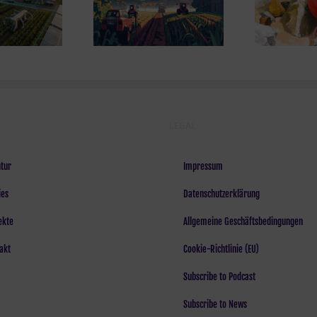
dwirtschaft nach
durchscheuert
m Wendepunkt*
Sys
LEGAL
tur
Impressum
ies
Datenschutzerklärung
ekte
Allgemeine Geschäftsbedingungen
akt
Cookie-Richtlinie (EU)
Subscribe to Podcast
Subscribe to News