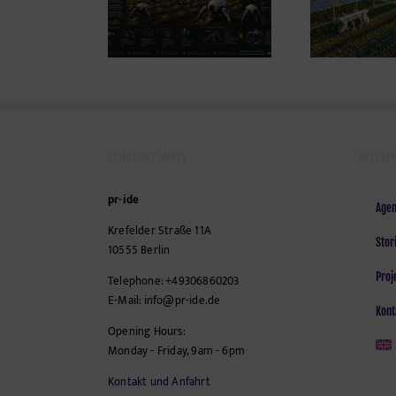
ANTAST
Lan
Acker nicht im
de
Motorraum beginnt
CONTACT INFO
SEITEN
pr-ide
Agen
Krefelder Straße 11A
Stor
10555
Berlin
Proj
Telephone:
+49306860203
E-Mail:
info@pr-ide.de
Kont
Opening Hours:
Monday - Friday, 9am - 6pm
Kontakt und Anfahrt