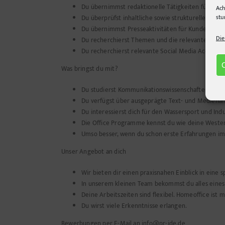
Du übernimmst redaktionelle Tätigkeiten für Kun
Ach
stu
Du überprüfst inhaltliche sowie strukturelle Text
Du übernimmst Presseaktivitäten für Kunden und w
Die
Du recherchierst Themen und die relevanten Medi
Du recherchierst relevante Social Media Accounts
Was bringst du mit?
Du studierst Kommunikationswissenschaften, Medi
Du verfügst über ausgeprägte Text- und Medienaffi
Du interessierst dich für den Wassersport und In
Die Office Programme kennst du wie deine Weste
Umso besser, wenn du schon erste Erfahrungen im 
Unser Angebot an dich
Wir bieten dir einen praxisnahen Einblick in eine
In unserem kleinen Team bekommst du alles eines
Deine Arbeitszeiten sind flexibel. Homeoffice ist m
Du wirst viele Erkenntnisse erlangen.
Bewerbungen per E-Mail an info@pr-ide.de