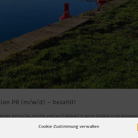
ion PR (m/w/d) – bezahlt!
 Herzen Berlins hat, möchte eine/en Praktikant*in gerne Einblick in die Kommunik
zierenden Gewerbe.
Cookie-Zustimmung verwalten