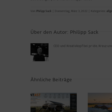
Von
Philipp Sack
|
Donnerstag, März 3, 2022
|
Kategorien:
all
Über den Autor:
Philipp Sack
CEO und Kreativkopf bei pr-ide. Kreuz u
Ähnliche Beiträge
Warum die
A
Energiewende auf dem