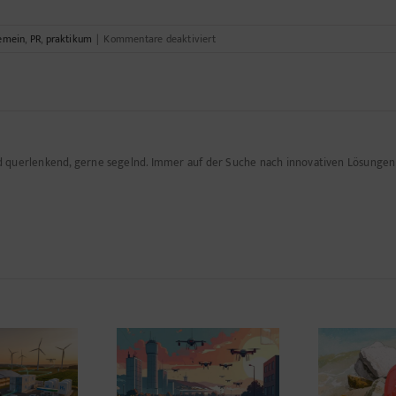
für
gemein
,
PR
,
praktikum
|
Kommentare deaktiviert
Praktikum
im
Bereich
Kommunikation
PR
(m/w/d)
nd querlenkend, gerne segelnd. Immer auf der Suche nach innovativen Lösunge
–
bezahlt!
?
grarwelt 2035 –
Wenn Geiz die Leine
in 