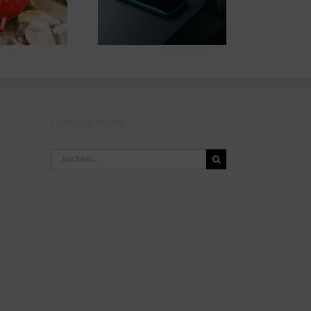
ANTAST
Radien über
temdesign verraten
LOST AND FOUND
Suche
nach: