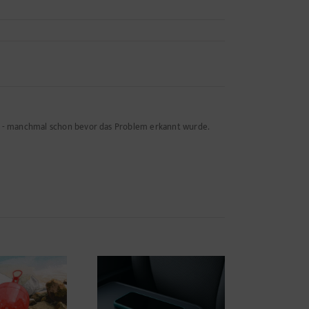
n - manchmal schon bevor das Problem erkannt wurde.
? Wenn das Handy
den Zug passt – was
E