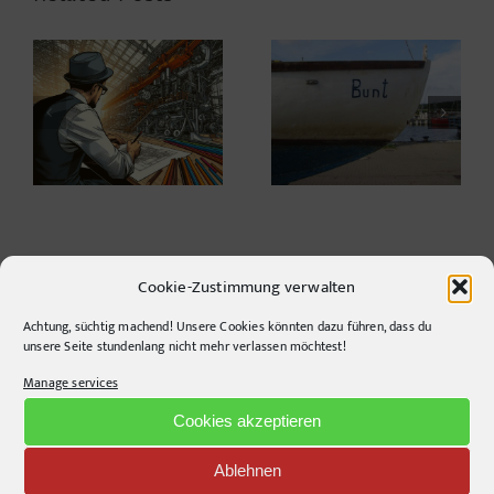
Spreegebrabbel #5
20 Jahre!
Cookie-Zustimmung verwalten
Achtung, süchtig machend! Unsere Cookies könnten dazu führen, dass du
unsere Seite stundenlang nicht mehr verlassen möchtest!
CONTACT INFO
Manage services
pr-ide
Cookies akzeptieren
Krefelder Straße 11A
Ablehnen
10555
Berlin