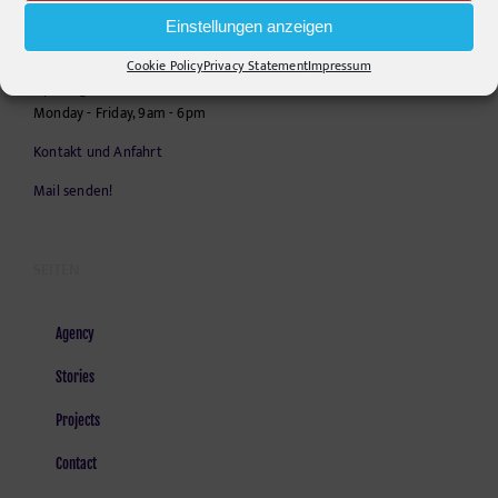
Telephone:
+49306860203
Einstellungen anzeigen
E-Mail:
info@pr-ide.de
Cookie Policy
Privacy Statement
Impressum
Opening Hours:
Monday - Friday, 9am - 6pm
Kontakt und Anfahrt
Mail senden!
SEITEN
Agency
Stories
Projects
Contact