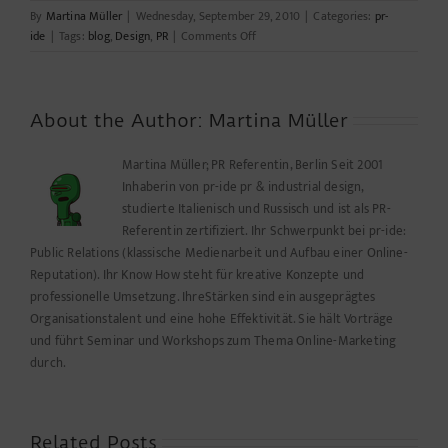
By
Martina Müller
|
Wednesday, September 29, 2010
|
Categories:
pr-
on
ide
|
Tags:
blog
,
Design
,
PR
|
Comments Off
Berliner
PR-
Salon
http://lnkd….
About the Author:
Martina Müller
Martina Müller; PR Referentin, Berlin Seit 2001
Inhaberin von pr-ide pr & industrial design,
studierte Italienisch und Russisch und ist als PR-
Referentin zertifiziert. Ihr Schwerpunkt bei pr-ide:
Public Relations (klassische Medienarbeit und Aufbau einer Online-
Reputation). Ihr Know How steht für kreative Konzepte und
professionelle Umsetzung. IhreStärken sind ein ausgeprägtes
Organisationstalent und eine hohe Effektivität. Sie hält Vorträge
und führt Seminar und Workshops zum Thema Online-Marketing
durch.
Related Posts