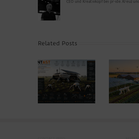
CEO und Kreativkopf bei pr-ide. Kreuz u
Related Posts
Warum die
Energiewende auf dem
Prok
ANTAST
Acker nicht im
Motorraum beginnt
CONTACT INFO
SEITEN