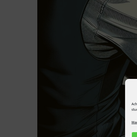
Ach
stu
Man