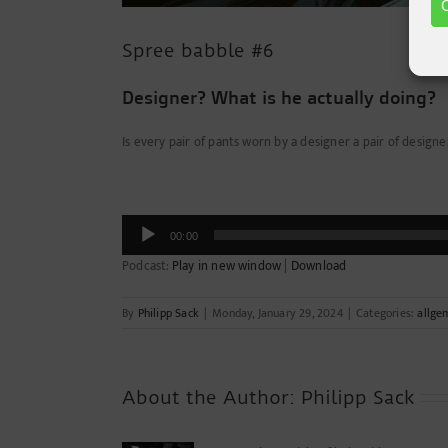
Spree babble #6
Designer? What is he actually doing?
Is every pair of pants worn by a designer a pair of designe
Audio
00:00
Player
Podcast:
Play in new window
|
Download
By
Philipp Sack
|
Monday, January 29, 2024
|
Categories:
allge
About the Author:
Philipp Sack