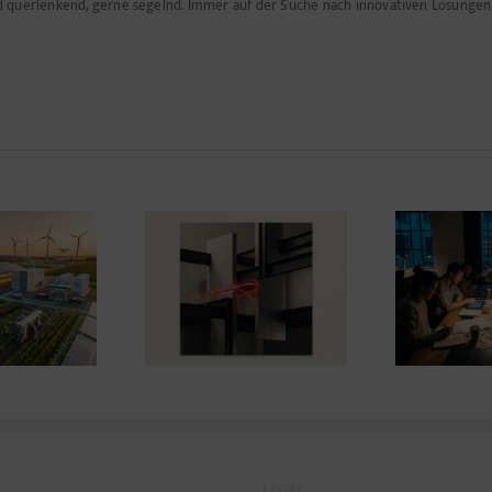
nd querlenkend, gerne segelnd. Immer auf der Suche nach innovativen Lösunge
A
rastination, aber
Power to the Night
Tho
mit Ergebnis
ahe
LEGAL