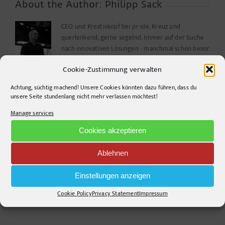
gleich
About the Author:
Philipp Sack
Öl!
CEO und Kreativkopf bei pr-ide. Kreuz und
querlenkend, gerne segelnd. Immer auf der Suche
nach innovativen Lösungen - manchmal schon bevor
das Problem erkannt wurde.
Cookie-Zustimmung verwalten
Achtung, süchtig machend! Unsere Cookies könnten dazu führen, dass du
unsere Seite stundenlang nicht mehr verlassen möchtest!
Related Posts
Manage services
Cookies akzeptieren
Ablehnen
Braun Tweed Kariert
Spreegebrabbel #3
Design Fischgräte
Einstellungen anzeigen
Cookie Policy
Privacy Statement
Impressum