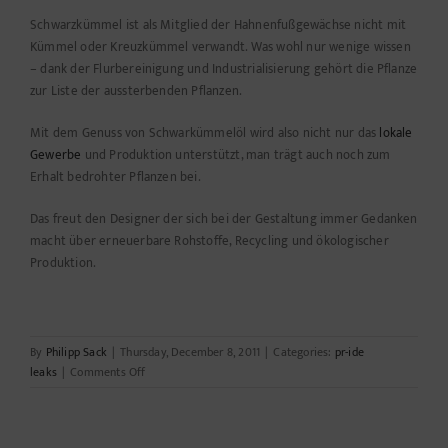
Schwarzkümmel ist als Mitglied der Hahnenfußgewächse nicht mit
Kümmel oder Kreuzkümmel verwandt. Was wohl nur wenige wissen
– dank der Flurbereinigung und Industrialisierung gehört die Pflanze
zur Liste der aussterbenden Pflanzen.
Mit dem Genuss von Schwarkümmelöl wird also nicht nur das
lokale
Gewerbe
und Produktion unterstützt, man trägt auch noch zum
Erhalt bedrohter Pflanzen bei.
Das freut den Designer der sich bei der Gestaltung immer Gedanken
macht über erneuerbare Rohstoffe, Recycling und ökologischer
Produktion.
By
Philipp Sack
|
Thursday, December 8, 2011
|
Categories:
pr-ide
on
leaks
|
Comments Off
Öl
ist
nicht