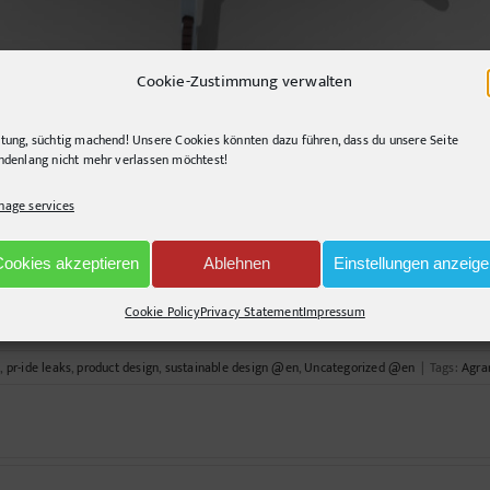
Cookie-Zustimmung verwalten
tung, süchtig machend! Unsere Cookies könnten dazu führen, dass du unsere Seite
ndenlang nicht mehr verlassen möchtest!
age services
, Jitterbugs, Field Crawlers or Ruxells. The resolution in the podcast!
Cookies akzeptieren
Ablehnen
Einstellungen anzeig
Cookie Policy
Privacy Statement
Impressum
t
,
pr-ide leaks
,
product design
,
sustainable design @en
,
Uncategorized @en
|
Tags:
Agra