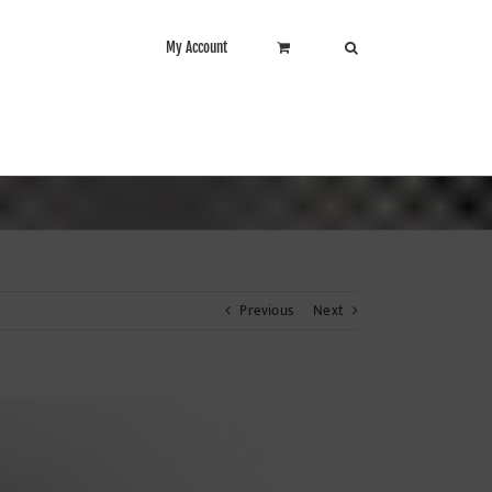
My Account
Previous
Next