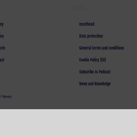
LEGAL
cy
masthead
ies
Data protection
ects
General terms and conditions
act
Cookie Policy (EU)
Subscribe to Podcast
News and Knowledge
r News
 creative minds