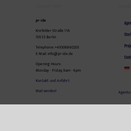
CONTACT INFO
SEITEN
pr-ide
Agen
Krefelder Straße 11A
Stor
10555
Berlin
Proj
Telephone:
+49306860203
E-Mail:
info@pr-ide.de
Cont
Opening Hours:
Monday - Friday, 9am - 6pm
Kontakt und Anfahrt
Mail senden!
Agentu
Copyright - 2001-2025 pr-ide | All Rights Reserved | Powered by