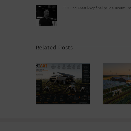
CEO und Kreativkopf bei pr-ide. Kreuz u
Related Posts
Warum die
Des
Energiewende auf dem
ANTAST
Acker nicht im
Motorraum beginnt