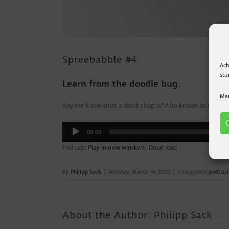
Spreebabble #4
Ach
stu
Learn from the doodle bug.
Man
Anyone know what a doodlebug is? Also known as Scrambolas
Audio
00:00
Player
Podcast:
Play in new window
|
Download
By
Philipp Sack
|
Monday, March 14, 2022
|
Categories:
podcas
About the Author:
Philipp Sack