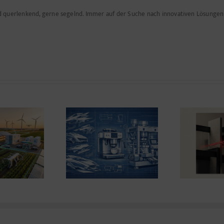
nd querlenkend, gerne segelnd. Immer auf der Suche nach innovativen Lösunge
ign ist kein Stil,
Prokrastination, aber
sc
sondern eine
mit Ergebnis
Entscheidung.