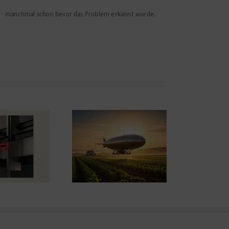
n - manchmal schon bevor das Problem erkannt wurde.
Warum immer
hwerere Traktoren
E
ANTAST
keine nachhaltige
Antwort sind