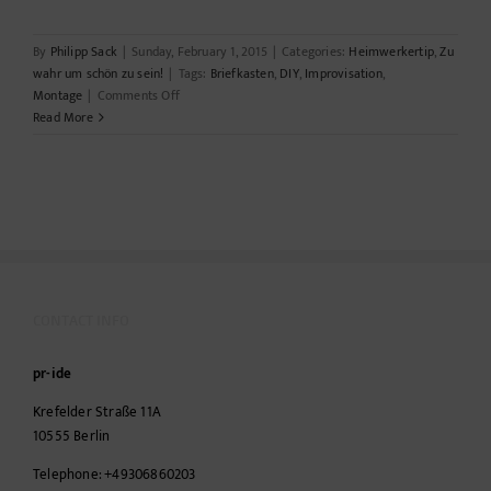
By
Philipp Sack
|
Sunday, February 1, 2015
|
Categories:
Heimwerkertip
,
Zu
wahr um schön zu sein!
|
Tags:
Briefkasten
,
DIY
,
Improvisation
,
on
Montage
|
Comments Off
Heimwerker
Read More
Tipps
vom
Designer
CONTACT INFO
pr-ide
Krefelder Straße 11A
10555
Berlin
Telephone:
+49306860203