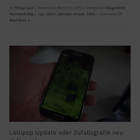
By
Philipp Sack
|
Wednesday, March 30, 2016
|
Categories:
Designfehler
,
on
Heimwerkertip
|
Tags:
ADAC
,
Getriebe
,
renault
,
Trafic
|
Comments Off
Wenn
Read More
die
Schrankw
zickt.
Lollipop Update oder Zufallsgrafik neu