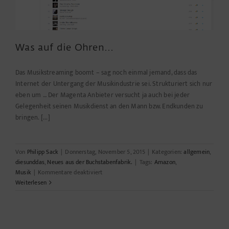
Was auf die Ohren…
Das Musikstreaming boomt – sag noch einmal jemand, dass das
Internet der Untergang der Musikindustrie sei. Strukturiert sich nur
eben um … Der Magenta Anbieter versucht ja auch bei jeder
Gelegenheit seinen Musikdienst an den Mann bzw. Endkunden zu
bringen. [...]
Von
Philipp Sack
|
Donnerstag, November 5, 2015
|
Kategorien:
allgemein
,
diesunddas
,
Neues aus der Buchstabenfabrik.
|
Tags:
Amazon
,
für
Musik
|
Kommentare deaktiviert
Was
Weiterlesen
auf
die
Ohren…