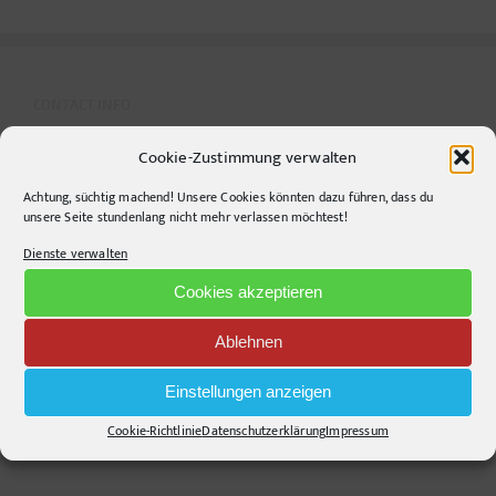
CONTACT INFO
Cookie-Zustimmung verwalten
pr-ide
Krefelder Straße 11A
Achtung, süchtig machend! Unsere Cookies könnten dazu führen, dass du
unsere Seite stundenlang nicht mehr verlassen möchtest!
10555
Berlin
Dienste verwalten
Telephone:
+49306860203
E-Mail:
info@pr-ide.de
Cookies akzeptieren
Opening Hours:
Ablehnen
Monday - Friday, 9am - 6pm
Kontakt und Anfahrt
Einstellungen anzeigen
Mail senden!
Cookie-Richtlinie
Datenschutzerklärung
Impressum