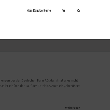
Mein Benutzerkonto
rungen bei der Deutschen Bahn AG, das klingt alles nicht
s ist einfach der Lauf der Betriebe. Auch ein „ehrhöhtes
Weiterlesen