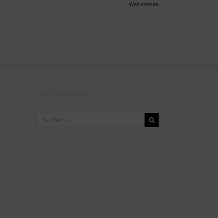
Weiterlesen
LOST AND FOUND
Suche
nach: