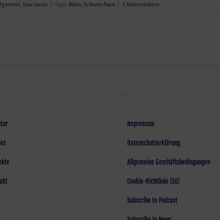
llgemein
,
tourismus
|
Tags:
Bahn
,
Schneechaos
|
3 Kommentare
LEGAL
tur
Impressum
ies
Datenschutzerklärung
ekte
Allgemeine Geschäftsbedingungen
akt
Cookie-Richtlinie (EU)
Subscribe to Podcast
Subscribe to News