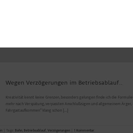
Wegen Verzögerungen im Betriebsablauf..
Kreativität kennt keine Grenzen, besonders gelungen finde ich die Formulie
mehr nach Verspätung, verpassten Anschlußzügen und allgemeinem Ärger, da
Fahrgastaufkommen“ klang schon [...]
in
|
Tags:
Bahn
,
Betriebsablauf
,
Verzögerungen
|
1 Kommentar