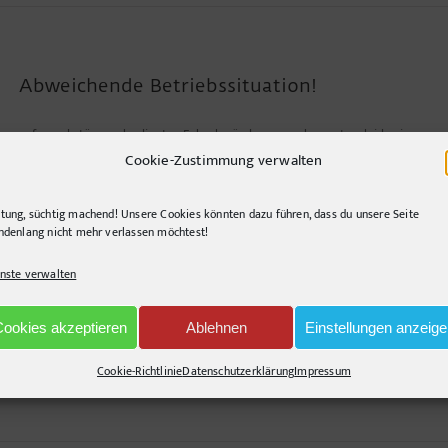
Abweichende Betriebssituation!
aufgrund störungsbedingter Fahrplanänderungen kommt es leider im gesa
Verspätungen - na so was.
Cookie-Zustimmung verwalten
tung, süchtig machend! Unsere Cookies könnten dazu führen, dass du unsere Seite
 leaks
|
Tags:
Bahn
,
Berlin
,
S-Bahn
|
2 Kommentare
ndenlang nicht mehr verlassen möchtest!
nste verwalten
Cookies akzeptieren
Ablehnen
Einstellungen anzeig
stoßen, erstaunlich dabei mit welchen Schneemassen eine Modelleisenbahn zure
Cookie-Richtlinie
Datenschutzerklärung
Impressum
t haben?