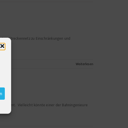
mten Streckennetz zu Einschränkungen und
Weiterlesen
en
cht kommt. Vielleicht könnte einer der Bahningenieure