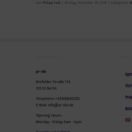
Von
Philipp Sack
|
Montag, Dezember 20, 2010
|
Kategorien:
a
CONTACT INFO
SEITEN
pr-ide
Agen
Krefelder Straße 11A
Stor
10555
Berlin
Proj
Telephone:
+49306860203
E-Mail:
info@pr-ide.de
Kont
Opening Hours:
Monday - Friday, 9am - 6pm