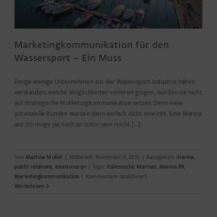
Marketingkommunikation für den
Wassersport – Ein Muss
Einige wenige Unternehmen aus der Wassersport Industrie haben
verstanden, welche Möglichkeiten verloren gingen, würden sie nicht
auf strategische Marketingkommunikation setzen. Denn viele
potenzielle Kunden würden dann einfach nicht erreicht. Eine Marina
ans ich möge sie noch so schön sein reicht [...]
Von
Martina Müller
|
Mittwoch, November 9, 2016
|
Kategorien:
marina
,
public relations
,
tourismus-pr
|
Tags:
italienische Marinas
,
Marina PR
,
für
Marketingkommunikation
|
Kommentare deaktiviert
Marketingkommunikation
Weiterlesen
für
den
Wassersport