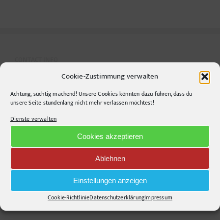
–
Ein
Muss
CONTACT INFO
Cookie-Zustimmung verwalten
pr-ide
Achtung, süchtig machend! Unsere Cookies könnten dazu führen, dass du
Krefelder Straße 11A
unsere Seite stundenlang nicht mehr verlassen möchtest!
10555
Berlin
Dienste verwalten
Telephone:
+49306860203
Cookies akzeptieren
E-Mail:
info@pr-ide.de
Opening Hours:
Ablehnen
Monday - Friday, 9am - 6pm
Einstellungen anzeigen
Kontakt und Anfahrt
Cookie-Richtlinie
Datenschutzerklärung
Impressum
Mail senden!