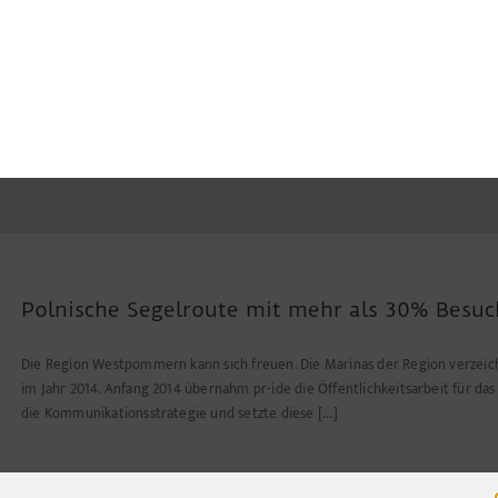
Polnische Segelroute mit mehr als 30% Besu
Die Region Westpommern kann sich freuen. Die Marinas der Region verzeic
im Jahr 2014. Anfang 2014 übernahm pr-ide die Öffentlichkeitsarbeit für das
die Kommunikationsstrategie und setzte diese [...]