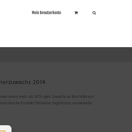
Mein Benutzerkonto
cherzuwachs 2014
hnen einen mehr als 30 %-igen Zuwachs an Bootsfahrern
 touristische Produkt Polnische Segelroute, entwickelte