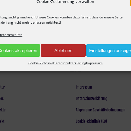
Cookie-Zustimmung verwalten
marina
,
public relations
,
tourismus-pr
|
Tags:
Medienarbeit
,
Polen
,
Segelroute
|
Komment
tung, süchtig machend! Unsere Cookies könnten dazu führen, dass du unsere Seite
ndenlang nicht mehr verlassen möchtest!
nste verwalten
Cookies akzeptieren
Ablehnen
Einstellungen anzeig
Cookie-Richtlinie
Datenschutzerklärung
Impressum
LEGAL
tur
Impressum
ies
Datenschutzerklärung
ekte
Allgemeine Geschäftsbedingungen
akt
Cookie-Richtlinie (EU)