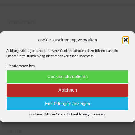
CONTACT INFO
pr-ide
Cookie-Zustimmung verwalten
Krefelder Straße 11A
Achtung, süchtig machend! Unsere Cookies könnten dazu führen, dass du
10555
Berlin
unsere Seite stundenlang nicht mehr verlassen möchtest!
Telephone:
+49306860203
Dienste verwalten
E-Mail:
info@pr-ide.de
Cookies akzeptieren
Opening Hours:
Monday - Friday, 9am - 6pm
Ablehnen
Kontakt und Anfahrt
Einstellungen anzeigen
Mail senden!
Cookie-Richtlinie
Datenschutzerklärung
Impressum
SEITEN