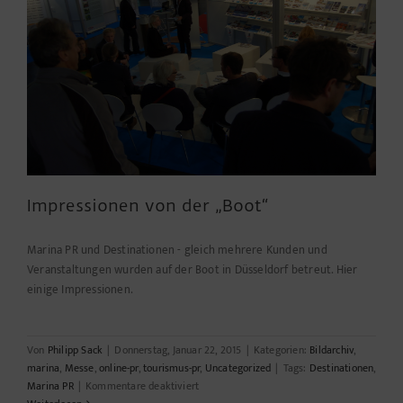
Impressionen von der „Boot“
Marina PR und Destinationen - gleich mehrere Kunden und
Veranstaltungen wurden auf der Boot in Düsseldorf betreut. Hier
einige Impressionen.
Von
Philipp Sack
|
Donnerstag, Januar 22, 2015
|
Kategorien:
Bildarchiv
,
marina
,
Messe
,
online-pr
,
tourismus-pr
,
Uncategorized
|
Tags:
Destinationen
,
für
Marina PR
|
Kommentare deaktiviert