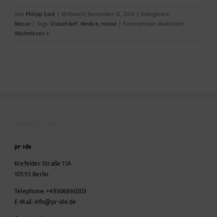
Von
Philipp Sack
|
Mittwoch, November 12, 2014
|
Kategorien:
für
Messe
|
Tags:
Düsseldorf
,
Medica
,
messe
|
Kommentare deaktiviert
medica
Weiterlesen
CONTACT INFO
pr-ide
Krefelder Straße 11A
10555
Berlin
Telephone:
+49306860203
E-Mail:
info@pr-ide.de