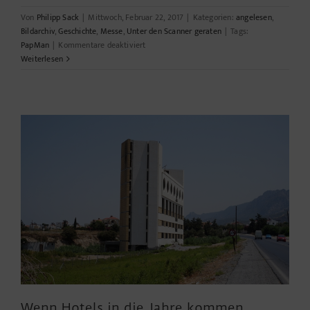
Von
Philipp Sack
|
Mittwoch, Februar 22, 2017
|
Kategorien:
angelesen
,
Bildarchiv
,
Geschichte
,
Messe
,
Unter den Scanner geraten
|
Tags:
für
PapMan
|
Kommentare deaktiviert
Aus
Weiterlesen
dem
Archiv
Wenn Hotels in die Jahre kommen