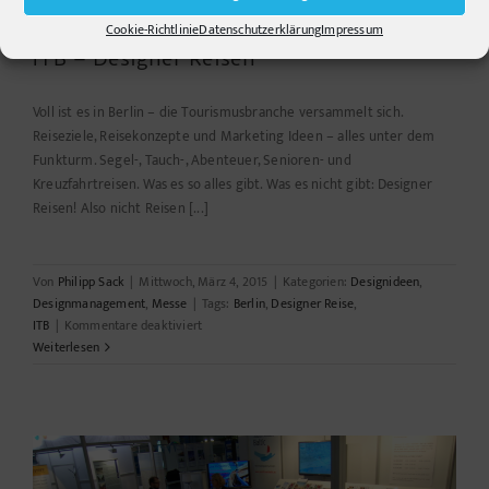
Cookie-Richtlinie
Datenschutzerklärung
Impressum
ITB – Designer Reisen
Voll ist es in Berlin – die Tourismusbranche versammelt sich.
Reiseziele, Reisekonzepte und Marketing Ideen – alles unter dem
Funkturm. Segel-, Tauch-, Abenteuer, Senioren- und
Kreuzfahrtreisen. Was es so alles gibt. Was es nicht gibt: Designer
Reisen! Also nicht Reisen [...]
Von
Philipp Sack
|
Mittwoch, März 4, 2015
|
Kategorien:
Designideen
,
Designmanagement
,
Messe
|
Tags:
Berlin
,
Designer Reise
,
für
ITB
|
Kommentare deaktiviert
ITB
Weiterlesen
–
Designer
Reisen