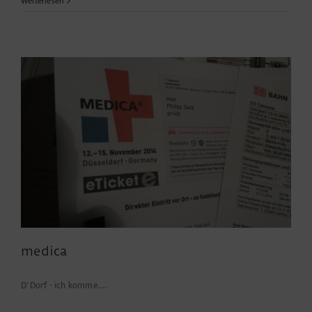
Impressionen
Weiterlesen
von
der
„Boot“
medica
D' Dorf - ich komme....