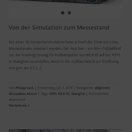
Von der Simulation zum Messestand
Mit einer 3D Computersimulation kann schnell der Eindruck eines
Messestandes simuliert werden. Der Reiz hier - ein Mini-Fußballfeld
um die Tracking-Lösung für Fußballspieler von KICK-ID auf der ISPO
in Shanghai vorzustellen. Noch in der Aufbau-Hektik zur Eröffnung
morgen, am 5.7. [...]
Von
Philipp Sack
|
Donnerstag, Juli 4, 2019
|
Kategorien:
allgemein
,
diesunddas
,
Messe
|
Tags:
ISPO
,
KICK-ID
,
Shanghai
|
Kommentare
für
deaktiviert
Von
Weiterlesen
der
Simulation
zum
Messestand