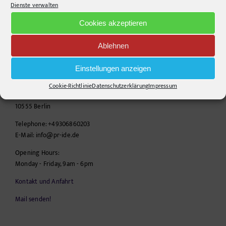
Dienste verwalten
Cookies akzeptieren
Ablehnen
CONTACT INFO
Einstellungen anzeigen
pr-ide
Cookie-Richtlinie
Datenschutzerklärung
Impressum
Krefelder Straße 11A
10555
Berlin
Telephone:
+49306860203
E-Mail:
info@pr-ide.de
Opening Hours:
Monday - Friday, 9am - 6pm
Kontakt und Anfahrt
Mail senden!