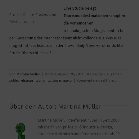
Eine Studie belegt:
Studie: Online-Präsenz von
Tourismusdestinationen
schöpfen
Destinationen
die vorhandenen
technologischen
Möglichkeiten bei
der Gestaltung der Internetpräsenz nicht vollends aus. Was alles
möglich ist, das listet die in der
Travel Daily News
veröffentlichte
Studie übersichtlich auf.
Von
Martina Müller
|
Montag, August 20, 2012
|
Kategorien:
allgemein
,
für
public relations
,
tourismus
,
tourismus-pr
|
Kommentare deaktiviert
Tourismus
Destinationen
könnten
mehr
Über den Autor:
Martina Müller
–
sie
Martina Müller; PR Referentin, Berlin Seit 2001
machens
Inhaberin von pr-ide pr & industrial design,
nur
studierte Italienisch und Russisch und ist als PR-
nicht!?