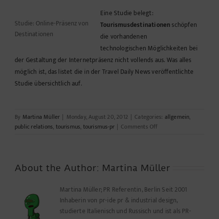
Eine Studie belegt:
Studie: Online-Präsenz von
Tourismusdestinationen
schöpfen
Destinationen
die vorhandenen
technologischen
Möglichkeiten bei
der Gestaltung der Internetpräsenz nicht vollends aus. Was alles
möglich ist, das listet die in der
Travel Daily News
veröffentlichte
Studie übersichtlich auf.
By
Martina Müller
|
Monday, August 20, 2012
|
Categories:
allgemein
,
on
public relations
,
tourismus
,
tourismus-pr
|
Comments Off
Tourismus
Destinationen
könnten
mehr
About the Author:
Martina Müller
–
sie
Martina Müller; PR Referentin, Berlin Seit 2001
machens
Inhaberin von pr-ide pr & industrial design,
nur
studierte Italienisch und Russisch und ist als PR-
nicht!?