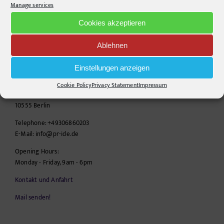
Manage services
Cookies akzeptieren
Ablehnen
CONTACT INFO
Einstellungen anzeigen
pr-ide
Cookie Policy
Privacy Statement
Impressum
Krefelder Straße 11A
10555
Berlin
Telephone:
+49306860203
E-Mail:
info@pr-ide.de
Opening Hours:
Monday - Friday, 9am - 6pm
Kontakt und Anfahrt
Mail senden!