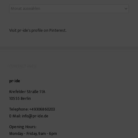
Archives
Visit pr-ide's profile on Pinterest.
CONTACT INFO
pr-ide
Krefelder Straße 11A
10555
Berlin
Telephone:
+49306860203
E-Mail:
info@pr-ide.de
Opening Hours:
Monday - Friday, 9am - 6pm