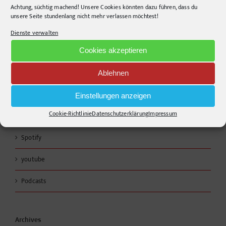
Helferlein
Achtung, süchtig machend! Unsere Cookies könnten dazu führen, dass du
unsere Seite stundenlang nicht mehr verlassen möchtest!
Design ist kein Stil, sondern eine Entscheidung.
Dienste verwalten
Cookies akzeptieren
Links
Ablehnen
RSS – Beiträge
Einstellungen anzeigen
Cookie-Richtlinie
Datenschutzerklärung
Impressum
Apple Podcast
Spotify
youtube
Podcasts
Archives