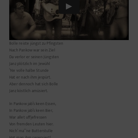
Bolle reiste jüngst zu Pfingsten
Nach Pankow war sein Ziel
Da verlor er seinen Jüngsten
Janz plötzlich im Jewühl
’Ne volle halbe Stunde
Hat er nach ihm jespürt.
Aber dennoch hat sich Bolle
Janz köstlich amüsiert.
In Pankow jab’s keen Essen,
In Pankow jab’s keen Bier,
War allet uffjefressen
Von fremden Leuten hier.
Nich’ ma’ ’ne Butterstulle
Hat man ihm reserviert!