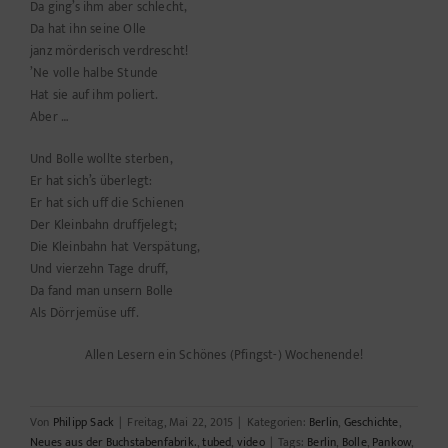
Da ging’s ihm aber schlecht,
Da hat ihn seine Olle
janz mörderisch verdrescht!
’Ne volle halbe Stunde
Hat sie auf ihm poliert.
Aber …
Und Bolle wollte sterben,
Er hat sich’s überlegt:
Er hat sich uff die Schienen
Der Kleinbahn druffjelegt;
Die Kleinbahn hat Verspätung,
Und vierzehn Tage druff,
Da fand man unsern Bolle
Als Dörrjemüse uff.
Allen Lesern ein Schönes (Pfingst-) Wochenende!
Von
Philipp Sack
|
Freitag, Mai 22, 2015
|
Kategorien:
Berlin
,
Geschichte
,
Neues aus der Buchstabenfabrik.
,
tubed
,
video
|
Tags:
Berlin
,
Bolle
,
Pankow
,