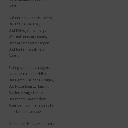
Aber …
Auf der Schönholzer Heide,
Da jab’s ’ne Keilerei,
Und Bolle, jar nich feige,
War mittenmang dabei,
Hat’s Messer rausjezogen
Und fünfe massakriert.
Aber …
Es fing schon an zu tagen,
Als er sein Heim erblickt.
Das Hemd war ohne Kragen,
Das Nasenbein zerknickt,
Das linke Auge fehlte,
Das rechte marmoriert.
Aber dennoch hat sich Bolle
Janz köstlich amüsiert.
Als er nach Haus jekommen,