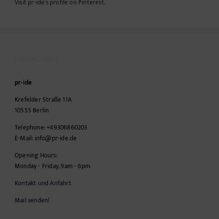
Visit pr-ide's profile on Pinterest.
CONTACT INFO
pr-ide
Krefelder Straße 11A
10555
Berlin
Telephone:
+49306860203
E-Mail:
info@pr-ide.de
Opening Hours:
Monday - Friday, 9am - 6pm
Kontakt und Anfahrt
Mail senden!