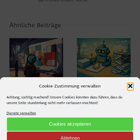
das Problem erkannt wurde.
Ähnliche Beiträge
PaperBanana:
Automatisierte
Dein Login, dein Style
Wissenschaftsillustrationen
n
– Chancen, Risiken,
Bias
Cookie-Zustimmung verwalten
Achtung, süchtig machend! Unsere Cookies könnten dazu führen, dass du
unsere Seite stundenlang nicht mehr verlassen möchtest!
Dienste verwalten
Recent Posts
Cookies akzeptieren
Design Study: Eine offene Idee gegen zunehmende Hitze
Ablehnen