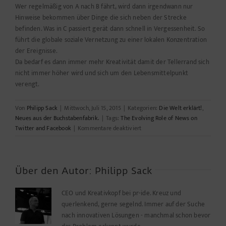
Wer regelmäßig von A nach B fährt, wird dann irgendwann nur
Hinweise bekommen über Dinge die sich neben der Strecke
befinden. Was in C passiert gerät dann schnell in Vergessenheit. So
führt die globale soziale Vernetzung zu einer lokalen Konzentration
der Ereignisse.
Da bedarf es dann immer mehr Kreativität damit der Tellerrand sich
nicht immer höher wird und sich um den Lebensmittelpunkt
verengt.
Von
Philipp Sack
|
Mittwoch, Juli 15, 2015
|
Kategorien:
Die Welt erklärt!
,
Neues aus der Buchstabenfabrik.
|
Tags:
The Evolving Role of News on
für
Twitter and Facebook
|
Kommentare deaktiviert
Hebt
man
den
Blick,
Über den Autor:
Philipp Sack
so
sieht
CEO und Kreativkopf bei pr-ide. Kreuz und
man
querlenkend, gerne segelnd. Immer auf der Suche
keine
nach innovativen Lösungen - manchmal schon bevor
Grenzen.