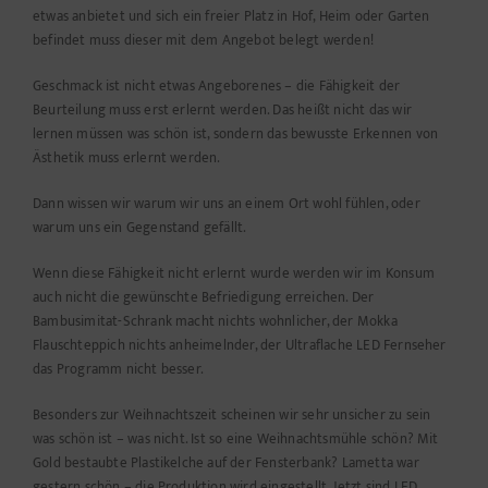
etwas anbietet und sich ein freier Platz in Hof, Heim oder Garten
befindet muss dieser mit dem Angebot belegt werden!
Geschmack ist nicht etwas Angeborenes – die Fähigkeit der
Beurteilung muss erst erlernt werden. Das heißt nicht das wir
lernen müssen was schön ist, sondern das bewusste Erkennen von
Ästhetik muss erlernt werden.
Dann wissen wir warum wir uns an einem Ort wohl fühlen, oder
warum uns ein Gegenstand gefällt.
Wenn diese Fähigkeit nicht erlernt wurde werden wir im Konsum
auch nicht die gewünschte Befriedigung erreichen. Der
Bambusimitat-Schrank macht nichts wohnlicher, der Mokka
Flauschteppich nichts anheimelnder, der Ultraflache LED Fernseher
das Programm nicht besser.
Besonders zur Weihnachtszeit scheinen wir sehr unsicher zu sein
was schön ist – was nicht. Ist so eine Weihnachtsmühle schön? Mit
Gold bestaubte Plastikelche auf der Fensterbank? Lametta war
gestern schön – die Produktion wird eingestellt. Jetzt sind LED