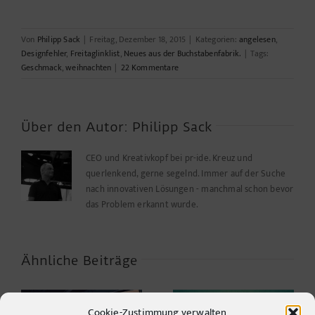
Von
Philipp Sack
|
Freitag, Dezember 18, 2015
|
Kategorien:
angelesen
,
Designfehler
,
Freitaglinklist
,
Neues aus der Buchstabenfabrik.
|
Tags:
Geschmack
,
weihnachten
|
22 Kommentare
Über den Autor:
Philipp Sack
CEO und Kreativkopf bei pr-ide. Kreuz und
querlenkend, gerne segelnd. Immer auf der Suche
nach innovativen Lösungen - manchmal schon bevor
das Problem erkannt wurde.
Ähnliche Beiträge
Cookie-Zustimmung verwalten