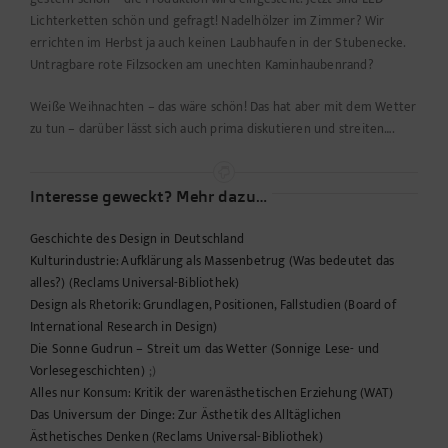
Lichterketten schön und gefragt! Nadelhölzer im Zimmer? Wir
errichten im Herbst ja auch keinen Laubhaufen in der Stubenecke.
Untragbare rote Filzsocken am unechten Kaminhaubenrand?
Weiße Weihnachten – das wäre schön! Das hat aber mit dem Wetter
zu tun – darüber lässt sich auch prima diskutieren und streiten….
Interesse geweckt? Mehr dazu…
Geschichte des Design in Deutschland
Kulturindustrie: Aufklärung als Massenbetrug (Was bedeutet das
alles?) (Reclams Universal-Bibliothek)
Design als Rhetorik: Grundlagen, Positionen, Fallstudien (Board of
International Research in Design)
Die Sonne Gudrun – Streit um das Wetter (Sonnige Lese- und
Vorlesegeschichten)
;)
Alles nur Konsum: Kritik der warenästhetischen Erziehung (WAT)
Das Universum der Dinge: Zur Ästhetik des Alltäglichen
Ästhetisches Denken (Reclams Universal-Bibliothek)