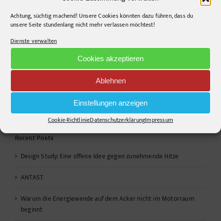
PaperBanana:
Automatisierte
Achtung, süchtig machend! Unsere Cookies könnten dazu führen, dass du
Wenn Geiz die
Wissenschaftsillustrationen
unsere Seite stundenlang nicht mehr verlassen möchtest!
Leine durchscheuert
n
– Chancen, Risiken,
Dienste verwalten
Bias
Cookies akzeptieren
Die Kommentarfunktion wurde geschlossen.
Ablehnen
Einstellungen anzeigen
Cookie-Richtlinie
Datenschutzerklärung
Impressum
Recent Posts
Design Study: Eine offene Idee gegen zunehmende Hitze
ANTAST
Warum die Energiewende auf dem Acker nicht im Motorraum
beginnt