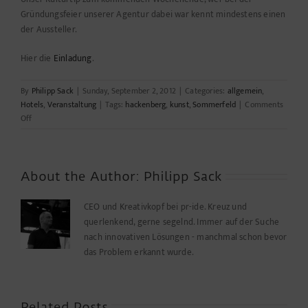
Gründungsfeier unserer Agentur dabei war kennt mindestens einen
der Aussteller.
Hier die
Einladung
.
By
Philipp Sack
|
Sunday, September 2, 2012
|
Categories:
allgemein
,
Hotels
,
Veranstaltung
|
Tags:
hackenberg
,
kunst
,
Sommerfeld
|
Comments
on
Off
Berlin
Köln
New
York
About the Author:
Philipp Sack
CEO und Kreativkopf bei pr-ide. Kreuz und
querlenkend, gerne segelnd. Immer auf der Suche
nach innovativen Lösungen - manchmal schon bevor
das Problem erkannt wurde.
Related Posts