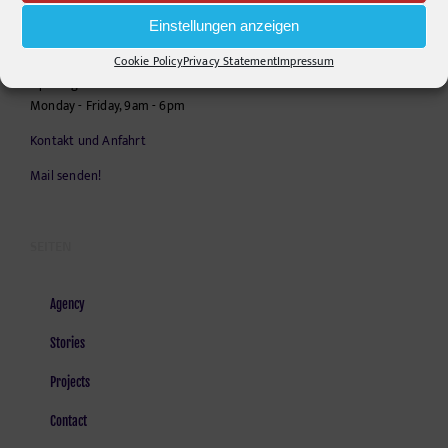
Telephone:
+49306860203
Einstellungen anzeigen
E-Mail:
info@pr-ide.de
Cookie Policy
Privacy Statement
Impressum
Opening Hours:
Monday - Friday, 9am - 6pm
Kontakt und Anfahrt
Mail senden!
SEITEN
Agency
Stories
Projects
Contact