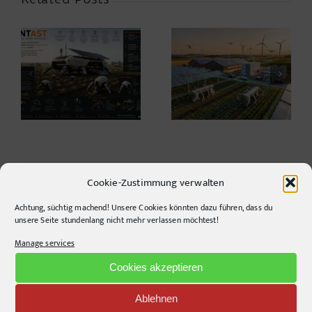
Warum die
Agriculture 2035 –
Energiewende auf
Thoughts on the
dem Acker nicht im
Future ahead of
Motorraum beginnt
Agritechnica*
Cookie-Zustimmung verwalten
Achtung, süchtig machend! Unsere Cookies könnten dazu führen, dass du
unsere Seite stundenlang nicht mehr verlassen möchtest!
CONTACT INFO
Manage services
pr-ide
Cookies akzeptieren
Krefelder Straße 11A
Ablehnen
10555
Berlin