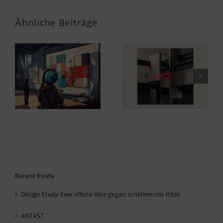
Ähnliche Beiträge
Prokrastination, aber
Power to the Night
mit Ergebnis
n
Recent Posts
Design Study: Eine offene Idee gegen zunehmende Hitze
ANTAST