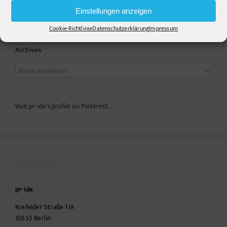
Podcasts
Einstellungen anzeigen
Cookie-Richtlinie
Datenschutzerklärung
Impressum
Archives
Archives
Visit pr-ide's profile on Pinterest.
CONTACT INFO
pr-ide
Krefelder Straße 11A
10555
Berlin