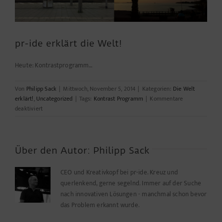
pr-ide erklärt die Welt!
Heute: Kontrastprogramm…
Von
Philipp Sack
|
Mittwoch, November 5, 2014
|
Kategorien:
Die Welt
erklärt!
,
Uncategorized
|
Tags:
Kontrast Programm
|
Kommentare
für
deaktiviert
pr-
ide
erklärt
die
Über den Autor:
Philipp Sack
Welt!
CEO und Kreativkopf bei pr-ide. Kreuz und
querlenkend, gerne segelnd. Immer auf der Suche
nach innovativen Lösungen - manchmal schon bevor
das Problem erkannt wurde.