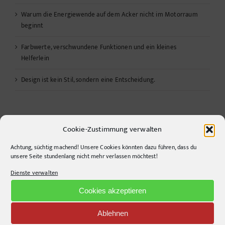
Warum die Energiewende auf dem Acker nicht im Motorraum
beginnt
Farbwerte, verschwundene Funktionen und ein kleines
Helferlein
Design ist kein Stil, sondern eine Entscheidung.
Links
Cookie-Zustimmung verwalten
RSS – Beiträge
Achtung, süchtig machend! Unsere Cookies könnten dazu führen, dass du
unsere Seite stundenlang nicht mehr verlassen möchtest!
Apple Podcast
Dienste verwalten
Cookies akzeptieren
Spotify
Ablehnen
youtube