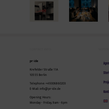
Cafés mit
Kultur – von
Prokrastination,
Power to the
der fixen Idee
aber mit
Night
zum KI-
Ergebnis
gestützten
Parallelprojekt
CONTACT INFO
SEITEN
pr-ide
Agen
Krefelder Straße 11A
Stor
10555
Berlin
Proj
Telephone:
+49306860203
E-Mail:
info@pr-ide.de
Kont
Opening Hours:
Monday - Friday, 9am - 6pm