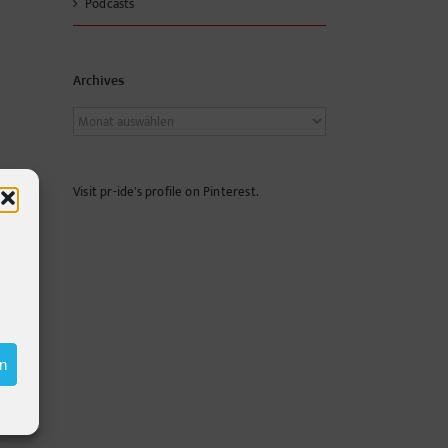
Podcasts
Archives
Archives
Visit pr-ide's profile on Pinterest.
en