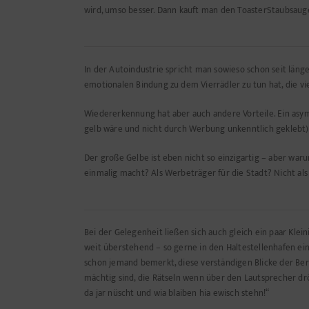
wird, umso besser. Dann kauft man den ToasterStaubsaug
In der Autoindustrie spricht man sowieso schon seit lä
emotionalen Bindung zu dem Vierrädler zu tun hat, die vi
Wiedererkennung hat aber auch andere Vorteile. Ein asy
gelb wäre und nicht durch Werbung unkenntlich geklebt) 
Der große Gelbe ist eben nicht so einzigartig – aber war
einmalig macht? Als Werbeträger für die Stadt? Nicht als 
Bei der Gelegenheit ließen sich auch gleich ein paar Klei
weit überstehend – so gerne in den Haltestellenhafen ein
schon jemand bemerkt, diese verständigen Blicke der Ber
mächtig sind, die Rätseln wenn über den Lautsprecher drö
da jar nüscht und wia blaiben hia ewisch stehn!“