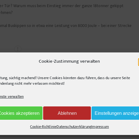
er Tür? Warum muss beim Einstieg immer der ganze 18tonner gekippt
nehmen?
einmal Buskippen so in etwa eine Leistung von 8000 Joule – bei einer Strecke
Cookie-Zustimmung verwalten
Bus Familie
tung, süchtig machend! Unsere Cookies könnten dazu führen, dass du unsere Seite
ndenlang nicht mehr verlassen möchtest!
nste verwalten
Cookies akzeptieren
Ablehnen
Einstellungen anzeig
Cookie-Richtlinie
Datenschutzerklärung
Impressum