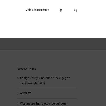
Mein Benutzerkonto
Recent Posts
Design Study: Eine offene Idee gegen
zunehmende Hitze
ANTAST
Warum die Energiewende auf dem