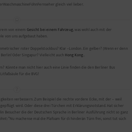
erWaschmaschineFöhnFernseher gleich viel lieber.
ngerem von einem
Gesicht bei einem Fahrzeug
, was wohl auch mit der
ele von uns aufgebaut haben.
mmetrischer roter Doppelstockbus? Klar –London. Ein gelber? (Wenn er denn
Berlin! Oder Singapur? Vielleicht auch
Hong Kong
..
um? Könnte man nicht hier auch eine Linie finden die den Berliner Bus
Litfaßsäule für die BVG!
nigkeiten verbessern. Zum Beispiel die rechte vordere Ecke, mit der – weil
gepflügt wird. Oder diese drei Türchen mit Erklärungsnotstand. Hat sicher
lin Besucher die der Deutschen Sprache in Berliner Ausführung nicht so ganz
hnt: “Nu machense mal die Plafoam für di hinderän Türn frei, sonst tut süch