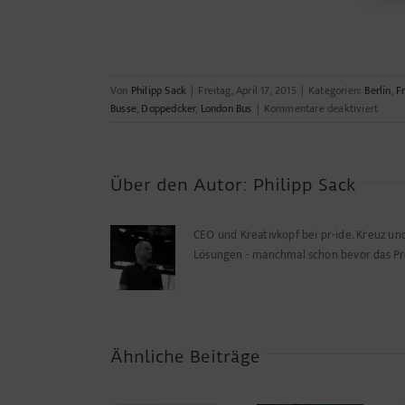
Von
Philipp Sack
|
Freitag, April 17, 2015
|
Kategorien:
Berlin
,
Fr
für
Busse
,
Doppedcker
,
London Bus
|
Kommentare deaktiviert
Londo
mach
es
vor
Über den Autor:
Philipp Sack
–
Bus
CEO und Kreativkopf bei pr-ide. Kreuz u
mit
„Gesi
Lösungen - manchmal schon bevor das P
–
die
Freit
Ähnliche Beiträge