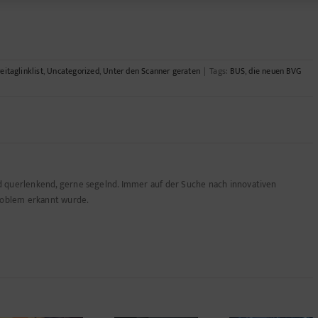
eitaglinklist
,
Uncategorized
,
Unter den Scanner geraten
|
Tags:
BUS
,
die neuen BVG
n
t
nd querlenkend, gerne segelnd. Immer auf der Suche nach innovativen
cht“
roblem erkannt wurde.
agsfrage