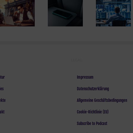
?
? Wenn
das Handy in
den Zug
Prokrastin
Dein Login,
passt – was
aber mi
dein Style
Radien über
Ergebni
Systemdesign
verraten
LEGAL
tur
Impressum
ies
Datenschutzerklärung
ekte
Allgemeine Geschäftsbedingungen
akt
Cookie-Richtlinie (EU)
Subscribe to Podcast