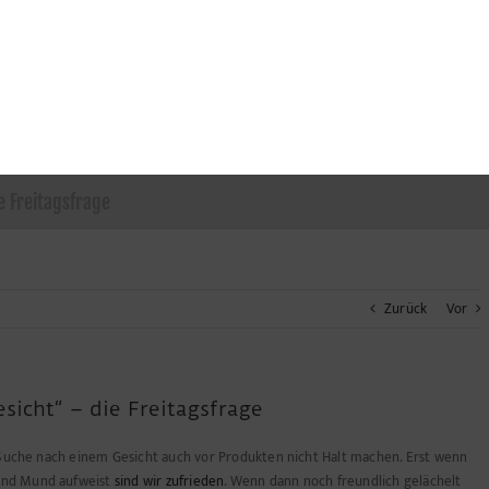
 Freitagsfrage
Zurück
Vor
sicht“ – die Freitagsfrage
r Suche nach einem Gesicht auch vor Produkten nicht Halt machen. Erst wenn
 und Mund aufweist
sind wir zufrieden
. Wenn dann noch freundlich gelächelt