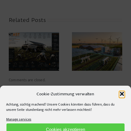
Related Posts
Warum die
Agriculture 2035 –
Energiewende auf
Thoughts on the
dem Acker nicht im
Future ahead of
Motorraum beginnt
Agritechnica*
Comments are closed.
Cookie-Zustimmung verwalten
Achtung, süchtig machend! Unsere Cookies könnten dazu führen, dass du
unsere Seite stundenlang nicht mehr verlassen möchtest!
Manage services
Cookies akzeptieren