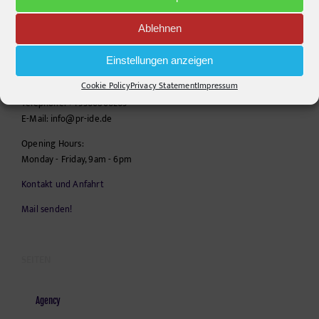
CONTACT INFO
Ablehnen
pr-ide
Einstellungen anzeigen
Krefelder Straße 11A
10555
Berlin
Cookie Policy
Privacy Statement
Impressum
Telephone:
+49306860203
E-Mail:
info@pr-ide.de
Opening Hours:
Monday - Friday, 9am - 6pm
Kontakt und Anfahrt
Mail senden!
SEITEN
Agency