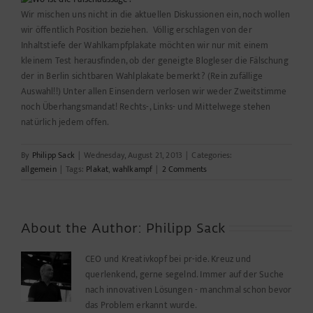
Wir mischen uns nicht in die aktuellen Diskussionen ein, noch wollen
wir öffentlich Position beziehen. Völlig erschlagen von der
Inhaltstiefe der Wahlkampfplakate möchten wir nur mit einem
kleinem Test herausfinden, ob der geneigte Blogleser die Fälschung
der in Berlin sichtbaren Wahlplakate bemerkt? (Rein zufällige
Auswahl!!) Unter allen Einsendern verlosen wir weder Zweitstimme
noch Überhangsmandat! Rechts-, Links- und Mittelwege stehen
natürlich jedem offen.
By
Philipp Sack
|
Wednesday, August 21, 2013
|
Categories:
allgemein
|
Tags:
Plakat
,
wahlkampf
|
2 Comments
About the Author:
Philipp Sack
CEO und Kreativkopf bei pr-ide. Kreuz und
querlenkend, gerne segelnd. Immer auf der Suche
nach innovativen Lösungen - manchmal schon bevor
das Problem erkannt wurde.