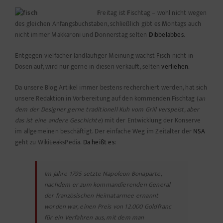
F
reitag ist
F
ischtag – wohl nicht wegen
des gleichen Anfangsbuchstaben, schließlich gibt es
M
ontags auch
nicht immer Makkaroni und
D
onnerstag selten
D
ibbelabbes
.
Entgegen vielfacher landläufiger Meinung wächst Fisch nicht in
Dosen auf, wird nur gerne in diesen verkauft, selten
verliehen
.
Da unsere Blog Artikel immer bestens recherchiert werden, hat sich
unsere Redaktion in
Vorbereitung auf den kommenden Fischtag (
an
dem der Designer gerne traditionell Kuh vom Grill verspeist, aber
das ist eine andere Geschichte
) mit der Entwicklung der Konserve
im allgemeinen beschäftigt. Der einfache Weg im Zeitalter der
NSA
geht zu Wiki
Leaks
Pedia.
Da heißt es
:
Im Jahre 1795 setzte Napoleon Bonaparte,
nachdem er zum kommandierenden General
der französischen Heimatarmee ernannt
worden war, einen Preis von 12.000 Goldfranc
für ein Verfahren aus, mit dem man