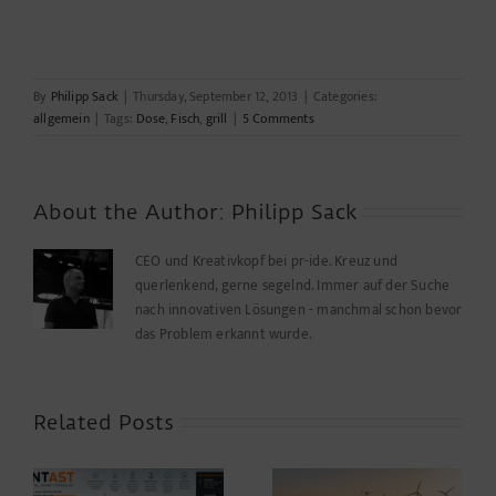
By
Philipp Sack
|
Thursday, September 12, 2013
|
Categories:
allgemein
|
Tags:
Dose
,
Fisch
,
grill
|
5 Comments
About the Author:
Philipp Sack
CEO und Kreativkopf bei pr-ide. Kreuz und
querlenkend, gerne segelnd. Immer auf der Suche
nach innovativen Lösungen - manchmal schon bevor
das Problem erkannt wurde.
Related Posts