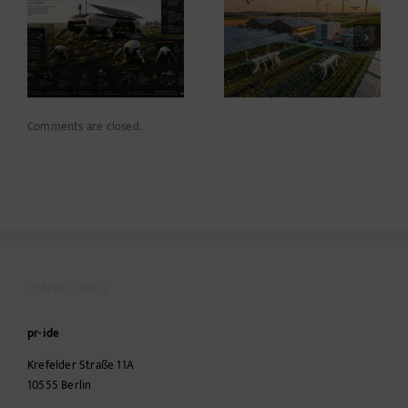
Warum die
Agriculture 2035 –
Energiewende auf
Thoughts on the
dem Acker nicht im
Future ahead of
Motorraum beginnt
Agritechnica*
Comments are closed.
CONTACT INFO
pr-ide
Krefelder Straße 11A
10555
Berlin