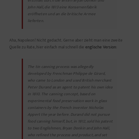
erstmals durch die Briten Bryan Donkin und
John Hall, die 1813 eine Konservenfabrik
eröffneten und an die britische Armee
lieferten.
Aha, Napoleon! Nicht gedacht. Gerne aber zieht man eine zweite
Quelle zu Rate, hier einfach mal schnell die
englische Version
:
The tin canning process was allegedly
developed by Frenchman Philippe de Girard,
who came to London and used British merchant
Peter Durand as an agent to patent his own idea
in 1810. The canning concept, based on
experimental food preservation work in glass
containers by the French inventor Nicholas
Appert the year before. Durand did not pursue
food canning himself, but, in 1812, sold his patent
to two Englishmen, Bryan Donkin and John Hall,
who refined the process and product, and set