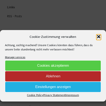
Links
RSS - Posts
Apple Podcast
Cookie-Zustimmung verwalten
Spotify
Achtung, süchtig machend! Unsere Cookies könnten dazu führen, dass du
unsere Seite stundenlang nicht mehr verlassen möchtest!
youtube
Manage services
podcast
Cookies akzeptieren
Ablehnen
Archives
Einstellungen anzeigen
Archives
Cookie Policy
Privacy Statement
Impressum