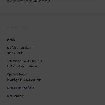
Visit pr-ide's profile on Pinterest.
CONTACT INFO
pr-ide
Krefelder Straße 11A
10555
Berlin
Telephone:
+49306860203
E-Mail:
info@pr-ide.de
Opening Hours:
Monday - Friday, 9am - 6pm
Kontakt und Anfahrt
Mail senden!