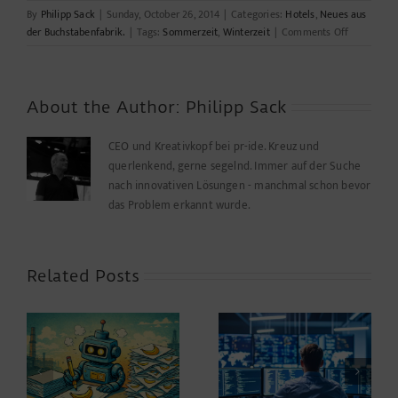
By
Philipp Sack
|
Sunday, October 26, 2014
|
Categories:
Hotels
,
Neues aus
on
der Buchstabenfabrik.
|
Tags:
Sommerzeit
,
Winterzeit
|
Comments Off
Daran
gedacht?
About the Author:
Philipp Sack
CEO und Kreativkopf bei pr-ide. Kreuz und
querlenkend, gerne segelnd. Immer auf der Suche
nach innovativen Lösungen - manchmal schon bevor
das Problem erkannt wurde.
Related Posts
Berlin in Schock:
Sperrung des
ic
Your Login, Your
gesamten
Style
Fernsehturm-Areals