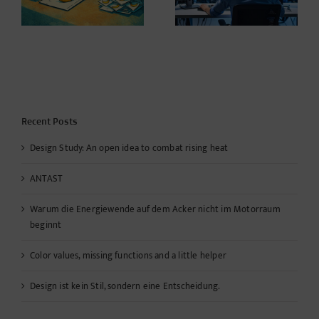
s,
wegen statischer
Mängel!*
Recent Posts
Design Study: An open idea to combat rising heat
ANTAST
Warum die Energiewende auf dem Acker nicht im Motorraum
beginnt
Color values, missing functions and a little helper
Design ist kein Stil, sondern eine Entscheidung.