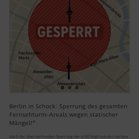
Berlin in Schock: Sperrung des gesamten
Fernsehturm-Areals wegen statischer
Mängel!*
Nach der überraschenden Sperrung der A100 folgt nun der nächste