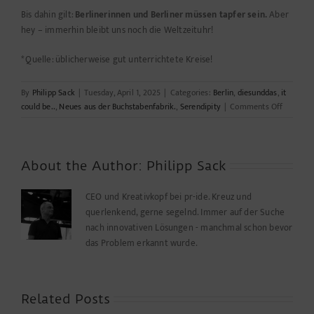
Bis dahin gilt:
Berlinerinnen und Berliner müssen tapfer sein.
Aber
hey – immerhin bleibt uns noch die Weltzeituhr!
* Quelle: üblicherweise gut unterrichtete Kreise!
By
Philipp Sack
|
Tuesday, April 1, 2025
|
Categories:
Berlin
,
diesunddas
,
it
on
could be..
,
Neues aus der Buchstabenfabrik.
,
Serendipity
|
Comments Off
Berlin
in
Schock:
Sperrun
About the Author:
Philipp Sack
des
gesamte
CEO und Kreativkopf bei pr-ide. Kreuz und
Fernseh
querlenkend, gerne segelnd. Immer auf der Suche
Areals
nach innovativen Lösungen - manchmal schon bevor
wegen
das Problem erkannt wurde.
statische
Mängel!
Related Posts