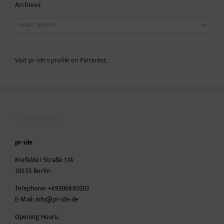
Archives
Archives
Visit pr-ide's profile on Pinterest.
CONTACT INFO
pr-ide
Krefelder Straße 11A
10555
Berlin
Telephone:
+49306860203
E-Mail:
info@pr-ide.de
Opening Hours: