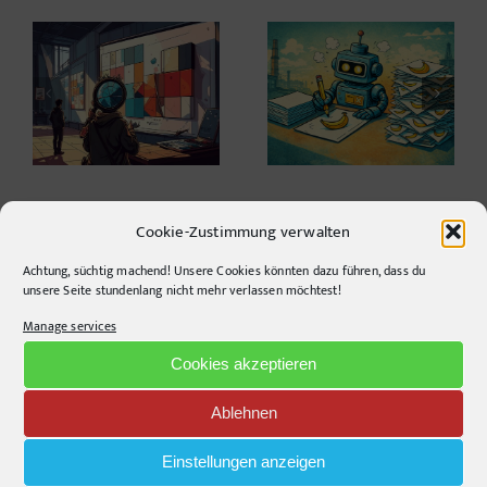
PaperBanana:
ng
Automated scientific
Your Login, Your
le
illustrations –
Style
opportunities, risks,
biases
Cookie-Zustimmung verwalten
Achtung, süchtig machend! Unsere Cookies könnten dazu führen, dass du
unsere Seite stundenlang nicht mehr verlassen möchtest!
Recent Posts
Manage services
Design Study: An open idea to combat rising heat
Cookies akzeptieren
ANTAST
Ablehnen
Warum die Energiewende auf dem Acker nicht im Motorraum
Einstellungen anzeigen
beginnt