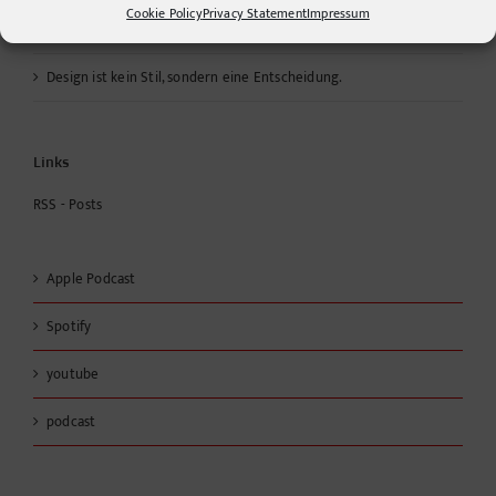
Cookie Policy
Privacy Statement
Impressum
Color values, missing functions and a little helper
Design ist kein Stil, sondern eine Entscheidung.
Links
RSS - Posts
Apple Podcast
Spotify
youtube
podcast