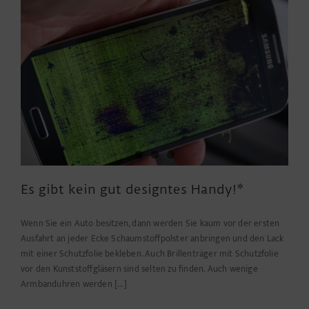
Handy
in
den
Zug
passt
–
was
Radien
über
Systemdesign
verraten
Es gibt kein gut designtes Handy!*
Wenn Sie ein Auto besitzen, dann werden Sie kaum vor der ersten
Ausfahrt an jeder Ecke Schaumstoffpolster anbringen und den Lack
mit einer Schutzfolie bekleben. Auch Brillenträger mit Schutzfolie
vor den Kunststoffgläsern sind selten zu finden. Auch wenige
Armbanduhren werden [...]