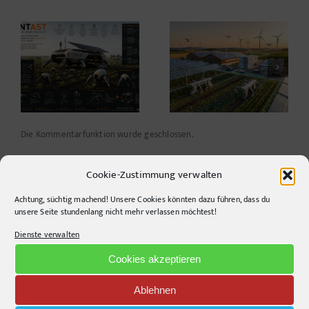
Warum die
Farbwerte,
Energiewende auf
verschwundene
dem Acker nicht im
Funktionen und ein
Motorraum beginnt
kleines Helferlein
Die Kommentarfunktion wurde geschlossen.
Cookie-Zustimmung verwalten
Achtung, süchtig machend! Unsere Cookies könnten dazu führen, dass du
unsere Seite stundenlang nicht mehr verlassen möchtest!
Dienste verwalten
Recent Posts
Cookies akzeptieren
Design Study: Eine offene Idee gegen zunehmende Hitze
Ablehnen
ANTAST