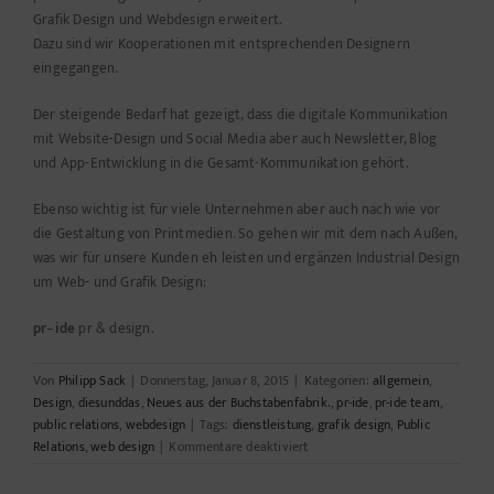
Grafik Design und Webdesign erweitert.
Dazu sind wir Kooperationen mit entsprechenden Designern
eingegangen.
Der steigende Bedarf hat gezeigt, dass die digitale Kommunikation
mit Website-Design und Social Media aber auch Newsletter, Blog
und App-Entwicklung in die Gesamt-Kommunikation gehört.
Ebenso wichtig ist für viele Unternehmen aber auch nach wie vor
die Gestaltung von Printmedien. So gehen wir mit dem nach Außen,
was wir für unsere Kunden eh leisten und ergänzen Industrial Design
um Web- und Grafik Design:
pr
–
ide
pr & design.
Von
Philipp Sack
|
Donnerstag, Januar 8, 2015
|
Kategorien:
allgemein
,
Design
,
diesunddas
,
Neues aus der Buchstabenfabrik.
,
pr-ide
,
pr-ide team
,
public relations
,
webdesign
|
Tags:
dienstleistung
,
grafik design
,
Public
für
Relations
,
web design
|
Kommentare deaktiviert
pr-
ide