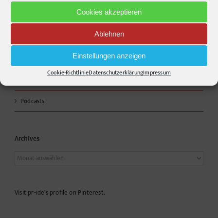
RSS – Beiträge
Cookies akzeptieren
Ablehnen
Apple Podcast
Einstellungen anzeigen
Spotify
Cookie-Richtlinie
Datenschutzerklärung
Impressum
youtube
Podcasts
Archives
Archives
Visit pr-ide's profile on Pinterest.