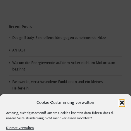
Recent Posts
Design Study: Eine offene Idee gegen zunehmende Hitze
ANTAST
Warum die Energiewende auf dem Acker nicht im Motorraum
beginnt
Farbwerte, verschwundene Funktionen und ein kleines
Helferlein
Design ist kein Stil, sondern eine Entscheidung.
Cookie-Zustimmung verwalten
Achtung, süchtig machend! Unsere Cookies könnten dazu führen, dass du
unsere Seite stundenlang nicht mehr verlassen möchtest!
Links
Dienste verwalten