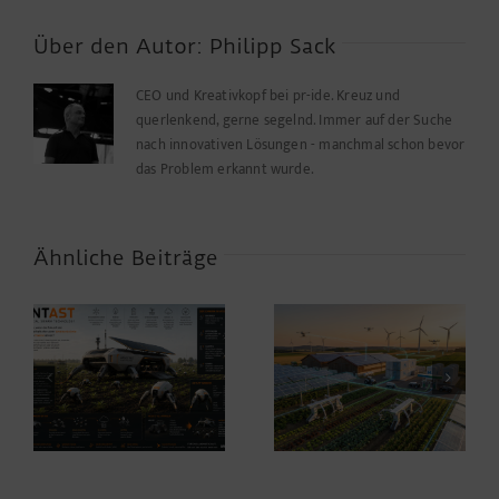
verstärkt
das
Über den Autor:
Philipp Sack
Angebot
Grafik-
CEO und Kreativkopf bei pr-ide. Kreuz und
und
querlenkend, gerne segelnd. Immer auf der Suche
Website-
nach innovativen Lösungen - manchmal schon bevor
Design
das Problem erkannt wurde.
Ähnliche Beiträge
Warum die
Farbwerte,
Energiewende auf
verschwundene
dem Acker nicht im
Funktionen und ein
Motorraum beginnt
kleines Helferlein