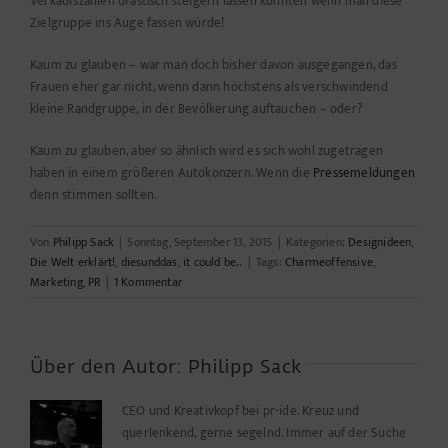
Verkaufszahlen drastisch steigern lassen könnten wenn man diese
Zielgruppe ins Auge fassen würde!
Kaum zu glauben – war man doch bisher davon ausgegangen, das
Frauen eher gar nicht, wenn dann höchstens als verschwindend
kleine Randgruppe, in der Bevölkerung auftauchen – oder?
Kaum zu glauben, aber so ähnlich wird es sich wohl zugetragen
haben in einem größeren Autokonzern. Wenn die
Pressemeldungen
denn stimmen sollten.
Von
Philipp Sack
|
Sonntag, September 13, 2015
|
Kategorien:
Designideen
,
Die Welt erklärt!
,
diesunddas
,
it could be..
|
Tags:
Charmeoffensive
,
Marketing
,
PR
|
1 Kommentar
Über den Autor:
Philipp Sack
CEO und Kreativkopf bei pr-ide. Kreuz und
querlenkend, gerne segelnd. Immer auf der Suche