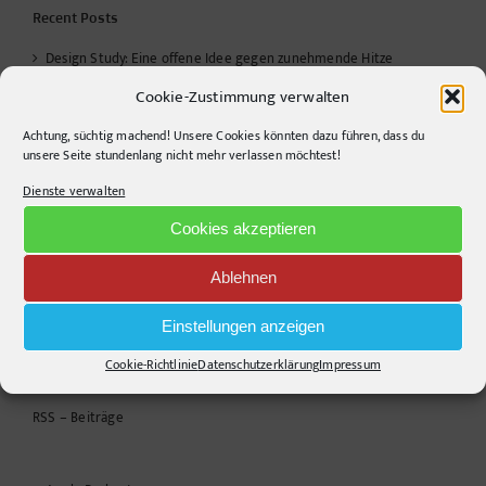
Recent Posts
Design Study: Eine offene Idee gegen zunehmende Hitze
Cookie-Zustimmung verwalten
ANTAST
Achtung, süchtig machend! Unsere Cookies könnten dazu führen, dass du
Warum die Energiewende auf dem Acker nicht im Motorraum
unsere Seite stundenlang nicht mehr verlassen möchtest!
beginnt
Dienste verwalten
Farbwerte, verschwundene Funktionen und ein kleines
Cookies akzeptieren
Helferlein
Ablehnen
Design ist kein Stil, sondern eine Entscheidung.
Einstellungen anzeigen
Cookie-Richtlinie
Datenschutzerklärung
Impressum
Links
RSS – Beiträge