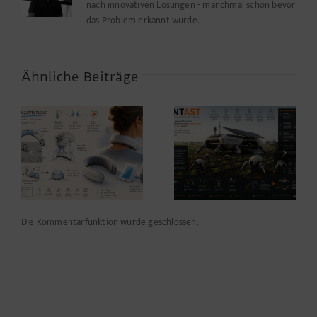
nach innovativen Lösungen - manchmal schon bevor
das Problem erkannt wurde.
Ähnliche Beiträge
Farbwerte,
e
verschwundene
ANTAST
Funktionen und ein
e
kleines Helferlein
Die Kommentarfunktion wurde geschlossen.