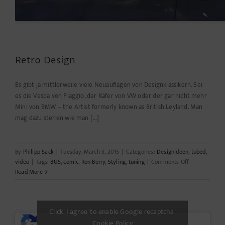
Retro Design
­Es gibt ja mittlerweile viele Neuauflagen von Designklassikern. Sei
es die Vespa von Piaggio, der Käfer von VW oder der gar nicht mehr
Mini von BMW – the Artist formerly known as British Leyland. Man
mag dazu stehen wie man [...]
By
Philipp Sack
|
Tuesday, March 3, 2015
|
Categories:
Designideen
,
tubed
,
on
video
|
Tags:
BUS
,
comic
,
Ron Berry
,
Styling
,
tuning
|
Comments Off
Retro
Read More
Design
Click 'I agree' to enable Google recaptcha
Cookie Policy