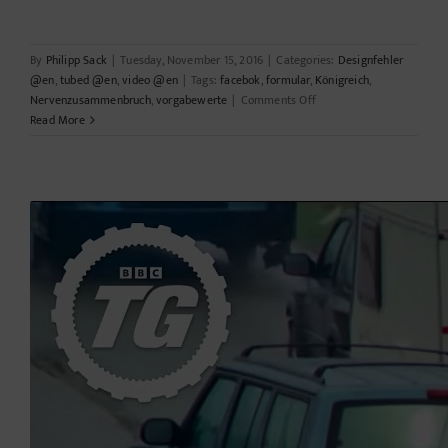
By
Philipp Sack
|
Tuesday, November 15, 2016
|
Categories:
Designfehler
@en
,
tubed @en
,
video @en
|
Tags:
facebok
,
formular
,
Königreich
,
on
Nervenzusammenbruch
,
vorgabewerte
|
Comments Off
Es
Read More
ist
Montag
und
ich
will
ein
Formular
ausfüllen