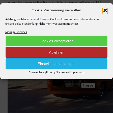
video
|
Tags:
angrilen
,
bbq
,
bratwurst
,
bulette
,
designergrill
,
edelstahl
|
2
Comments
Cookie-Zustimmung verwalten
Read More
Achtung, süchtig machend! Unsere Cookies könnten dazu führen, dass du
unsere Seite stundenlang nicht mehr verlassen möchtest!
Manage services
Cookies akzeptieren
Ablehnen
Einstellungen anzeigen
Click 'I agree' to enable Youtube
Cookie Policy
Privacy Statement
Impressum
Cookie Policy
I agree