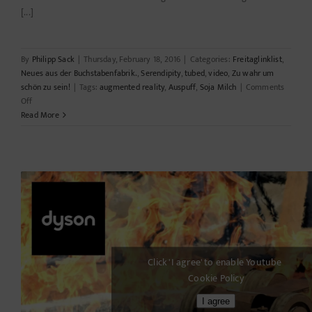
[...]
By
Philipp Sack
|
Thursday, February 18, 2016
|
Categories:
Freitaglinklist
,
Neues aus der Buchstabenfabrik.
,
Serendipity
,
tubed
,
video
,
Zu wahr um
schön zu sein!
|
Tags:
augmented reality
,
Auspuff
,
Soja Milch
|
Comments
on
Off
Alles
Read More
fake?
Click 'I agree' to enable Youtube
Cookie Policy
I agree