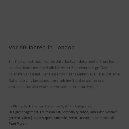
Vor 60 Jahren in London
Ein Blick zurück (nach vorn!). Unterhaltsam dokumentiert wie bei
London Heathrow innerhalb kürzester Zeit einer der größten
Flughäfen entstand. Sieht eigentlich ganz einfach aus…. Das Britische
Nationalarchiv bietet mehrere solcher Schätze an, frei und
kostenlos. Das Material stammt vom Internetarchiv, [...]
By
Philipp Sack
|
Friday, December 5, 2014
|
Categories:
Designmanagement
,
Freitaglinklist
,
Serendipity
,
tubed
,
Unter den Scanner
on
geraten
,
video
|
Tags:
Airport
,
Baustelle
,
Berlin
,
London
|
Comments Off
Vor
Read More
60