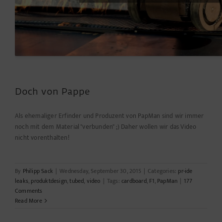
Doch von Pappe
Als ehemaliger Erfinder und Produzent von PapMan sind wir immer
noch mit dem Material "verbunden" ;) Daher wollen wir das Video
nicht vorenthalten!
By
Philipp Sack
|
Wednesday, September 30, 2015
|
Categories:
pr-ide
leaks
,
produktdesign
,
tubed
,
video
|
Tags:
cardboard
,
F1
,
PapMan
|
177
Comments
Read More