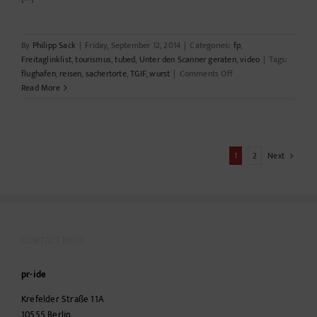
By
Philipp Sack
|
Friday, September 12, 2014
|
Categories:
fp
,
Freitaglinklist
,
tourismus
,
tubed
,
Unter den Scanner geraten
,
video
|
Tags:
on
flughafen
,
reisen
,
sachertorte
,
TGIF
,
wurst
|
Comments Off
Reisen
Read More
bildet
1
2
Next
CONTACT INFO
pr-ide
Krefelder Straße 11A
10555
Berlin