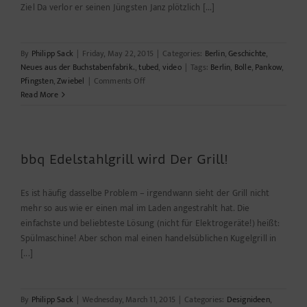
Ziel Da verlor er seinen Jüngsten Janz plötzlich [...]
By
Philipp Sack
|
Friday, May 22, 2015
|
Categories:
Berlin
,
Geschichte
,
Neues aus der Buchstabenfabrik.
,
tubed
,
video
|
Tags:
Berlin
,
Bolle
,
Pankow
,
on
Pfingsten
,
Zwiebel
|
Comments Off
Pfingsten
Read More
–
Bolle
und
anderes
bbq Edelstahlgrill wird Der Grill!
was
nichts
mit
Es ist häufig dasselbe Problem – irgendwann sieht der Grill nicht
uns
mehr so aus wie er einen mal im Laden angestrahlt hat. Die
zu
einfachste und beliebteste Lösung (nicht für Elektrogeräte!) heißt:
tun
Spülmaschine! Aber schon mal einen handelsüblichen Kugelgrill in
hat!
[...]
By
Philipp Sack
|
Wednesday, March 11, 2015
|
Categories:
Designideen
,