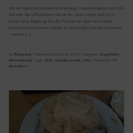
Mit der Agenturschrankwand unterwegs – ausnahmsweise nicht mit
Rad oder den Öffentlichen. Halt an der roten Ampel. Gelb, Grün,
erster Gang, Kupplung, Gas, der Porsche der eben noch neben
einem stand wird immer kleiner im Rückspiegel, fast verschwunden
– zweiter [...]
By
Philipp Sack
|
Wednesday, March 30, 2016
|
Categories:
Designfehler
,
on
Heimwerkertip
|
Tags:
ADAC
,
Getriebe
,
renault
,
Trafic
|
Comments Off
Wenn
Read More
die
Schrankw
zickt.