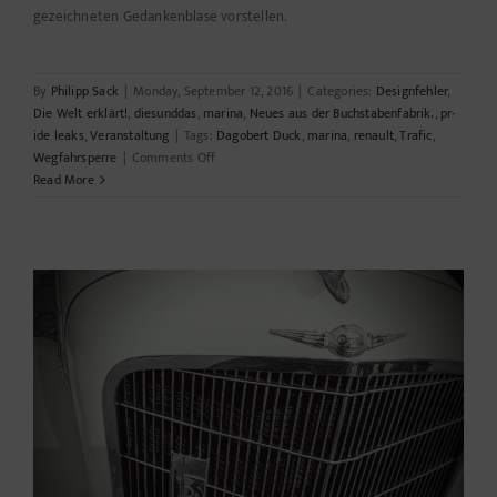
gezeichneten Gedankenblase vorstellen.
By
Philipp Sack
|
Monday, September 12, 2016
|
Categories:
Designfehler
,
Die Welt erklärt!
,
diesunddas
,
marina
,
Neues aus der Buchstabenfabrik.
,
pr-
ide leaks
,
Veranstaltung
|
Tags:
Dagobert Duck
,
marina
,
renault
,
Trafic
,
on
Wegfahrsperre
|
Comments Off
Mit
Read More
der
Schrankwand
unterwegs