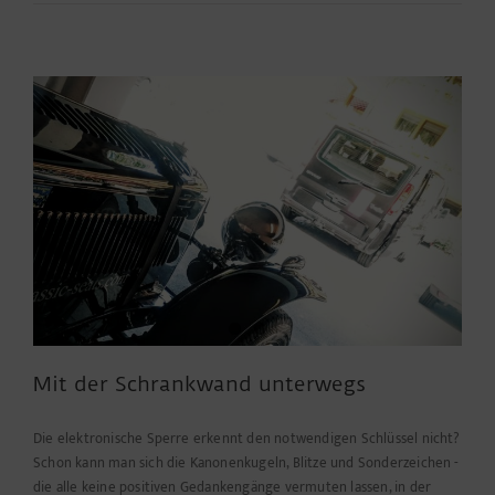
ist
Montag
und
ich
will
ein
Formular
ausfüllen
Mit der Schrankwand unterwegs
Die elektronische Sperre erkennt den notwendigen Schlüssel nicht?
Schon kann man sich die Kanonenkugeln, Blitze und Sonderzeichen -
die alle keine positiven Gedankengänge vermuten lassen, in der