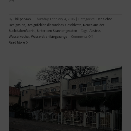
By
Philipp Sack
|
Thursday, February 4, 2016
|
Categories:
Der siebte
Designsinn
,
Designfehler
,
diesunddas
,
Geschichte
,
Neues aus der
Buchstabenfabrik.
,
Unter den Scanner geraten
|
Tags:
Abstrus
,
on
Wasserkocher
,
Wasserstrahlbiegezange
|
Comments Off
Wasserstrahlbiegezange
Read More