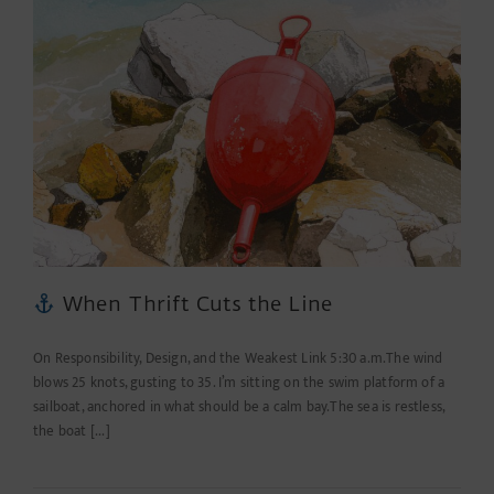
a
little
helper
When Thrift Cuts the Line
On Responsibility, Design, and the Weakest Link 5:30 a.m.The wind
blows 25 knots, gusting to 35. I’m sitting on the swim platform of a
sailboat, anchored in what should be a calm bay.The sea is restless,
the boat [...]