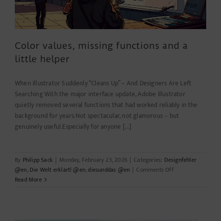
Color values, missing functions and a
little helper
When Illustrator Suddenly “Cleans Up” – And Designers Are Left
Searching With the major interface update, Adobe Illustrator
quietly removed several functions that had worked reliably in the
background for years.Not spectacular, not glamorous – but
genuinely useful.Especially for anyone [...]
By
Philipp Sack
|
Monday, February 23, 2026
|
Categories:
Designfehler
on
@en
,
Die Welt erklärt! @en
,
diesunddas @en
|
Comments Off
Color
Read More
values,
missing
functions
and