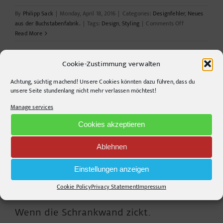
By
Philipp Sack
|
Monday, April 18, 2016
|
Categories:
Designfehler
,
Neues
on
aus der Buchstabenfabrik.
|
Tags:
Design
,
Styling
|
Comments Off
Neues
Read More
aus
dem
Cookie-Zustimmung verwalten
Designerhirn
Achtung, süchtig machend! Unsere Cookies könnten dazu führen, dass du
unsere Seite stundenlang nicht mehr verlassen möchtest!
Manage services
Cookies akzeptieren
Ablehnen
Einstellungen anzeigen
Cookie Policy
Privacy Statement
Impressum
Wenn die Schrankwand zickt.