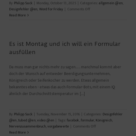
By
Philipp Sack
|
Monday, October 13, 2025
|
Categories:
allgemein @en
,
on
Designfehler @en
,
Word for Friday
|
Comments Off
Read More
When
Thrift
Cuts
the
Es ist Montag und ich will ein Formular
Line
ausfüllen
Da muss man gar nichts mehr zu sagen..... manchmal kommt aber
doch der Wunsch auf entweder Beerdigungsunternehmen,
Königreich oder Seifenkocher zu werden. Etwas allgemein
bekanntes eben - etwas das auch Formular-Bots, mit einem IQ
ähnlich der Durchschnittstemperatur im [...]
By
Philipp Sack
|
Tuesday, November 15, 2016
|
Categories:
Designfehler
@en
,
tubed @en
,
video @en
|
Tags:
facebok
,
formular
,
Königreich
,
on
Nervenzusammenbruch
,
vorgabewerte
|
Comments Off
Es
Read More