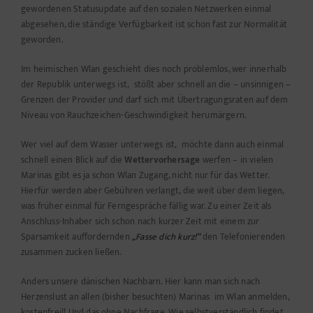
gewordenen Statusupdate auf den sozialen Netzwerken einmal
abgesehen, die ständige Verfügbarkeit ist schon fast zur Normalität
geworden.
Im heimischen Wlan geschieht dies noch problemlos, wer innerhalb
der Republik unterwegs ist, stößt aber schnell an die – unsinnigen –
Grenzen der Provider und darf sich mit Übertragungsraten auf dem
Niveau von Rauchzeichen-Geschwindigkeit herumärgern.
Wer viel auf dem Wasser unterwegs ist, möchte dann auch einmal
schnell einen Blick auf die
Wettervorhersage
werfen – in vielen
Marinas gibt es ja schon Wlan Zugang, nicht nur für das Wetter.
Hierfür werden aber Gebühren verlangt, die weit über dem liegen,
was früher einmal für Ferngespräche fällig war. Zu einer Zeit als
Anschluss-Inhaber sich schon nach kurzer Zeit mit einem zur
Sparsamkeit auffordernden
„Fasse dich kurz!“
den Telefonierenden
zusammen zucken ließen.
Anders unsere dänischen Nachbarn. Hier kann man sich nach
Herzenslust an allen (bisher besuchten) Marinas im Wlan anmelden,
kostenfrei!! Und das ohne Nachfrage. Wie selbstverständlich findet