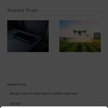
Related Posts
e
Culinary arts with
Think lighter: The new
–
passion – the eat!
ease of agriculture
berlin
gn
Recent Posts
Design Study: An open idea to combat rising heat
ANTAST