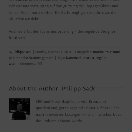
sich der Internetzugang auf der Quittung der Liegegebühren und
sei der Hafen noch so klein. Die
Karte
zeigt ganz deutlich, wie die
Situation aussieht.
Auch eine Art der Tourismusförderung – der segelnde Designer
freut sich!
By
Philipp Sack
|
Sunday, August 24, 2014
|
Categories:
marina
,
tourismus-
pr
,
Unter den Scanner geraten
|
Tags:
Dänemark
,
marina
,
segeln
,
on
wlan
|
Comments Off
Internet
ist
nett
About the Author:
Philipp Sack
CEO und Kreativkopf bei pr-ide. Kreuz und
querlenkend, gerne segelnd. Immer auf der Suche
nach innovativen Lösungen - manchmal schon bevor
das Problem erkannt wurde.