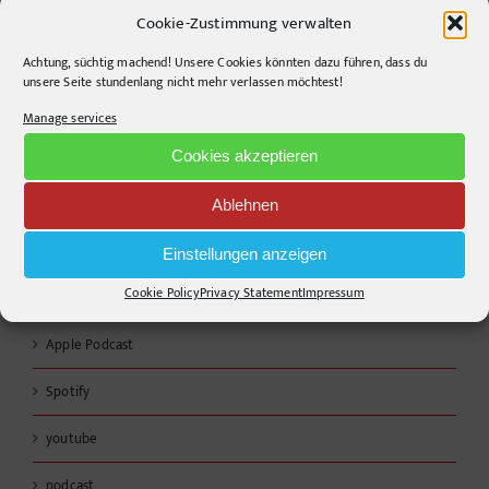
Cookie-Zustimmung verwalten
Warum die Energiewende auf dem Acker nicht im Motorraum
beginnt
Achtung, süchtig machend! Unsere Cookies könnten dazu führen, dass du
unsere Seite stundenlang nicht mehr verlassen möchtest!
Color values, missing functions and a little helper
Manage services
Design ist kein Stil, sondern eine Entscheidung.
Cookies akzeptieren
Ablehnen
Links
Einstellungen anzeigen
RSS - Posts
Cookie Policy
Privacy Statement
Impressum
Apple Podcast
Spotify
youtube
podcast