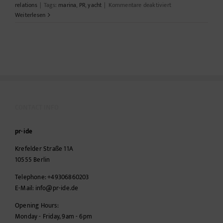
für
relations
|
Tags:
marina
,
PR
,
yacht
|
Kommentare deaktiviert
Public
Weiterlesen
Relations
für
das
Baltic
Sea
Resort
CONTACT INFO
pr-ide
Krefelder Straße 11A
10555
Berlin
Telephone:
+49306860203
E-Mail:
info@pr-ide.de
Opening Hours:
Monday - Friday, 9am - 6pm