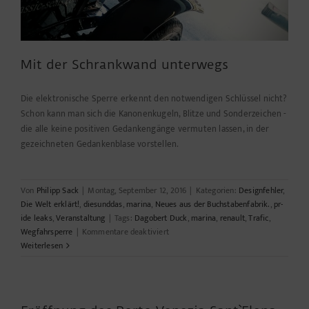
Mit der Schrankwand unterwegs
Die elektronische Sperre erkennt den notwendigen Schlüssel nicht?
Schon kann man sich die Kanonenkugeln, Blitze und Sonderzeichen -
die alle keine positiven Gedankengänge vermuten lassen, in der
gezeichneten Gedankenblase vorstellen.
Von
Philipp Sack
|
Montag, September 12, 2016
|
Kategorien:
Designfehler
,
Die Welt erklärt!
,
diesunddas
,
marina
,
Neues aus der Buchstabenfabrik.
,
pr-
ide leaks
,
Veranstaltung
|
Tags:
Dagobert Duck
,
marina
,
renault
,
Trafic
,
für
Wegfahrsperre
|
Kommentare deaktiviert
Mit
Weiterlesen
der
Schrankwand
unterwegs