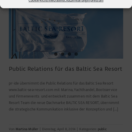
Cookie-Richtlinie
Datenschutzerklärung
Impressum
Public Relations für das Baltic Sea Resort
pr-ide übernimmt die Public Relations für das Baltic Sea Resort
www.baltic-sea-resort.com mit Marina, Yachthandel, Bootsservice
und Firmenevents und entwickelt zusammen mit dem Baltic Sea
Resort Team die neue Dachmarke BALTIC SEA RESORT, übernimmt
die strategische Kommunikation inklusive der Konzeption und [...]
Von
Martina Müller
|
Dienstag, April 8, 2014
|
Kategorien:
public