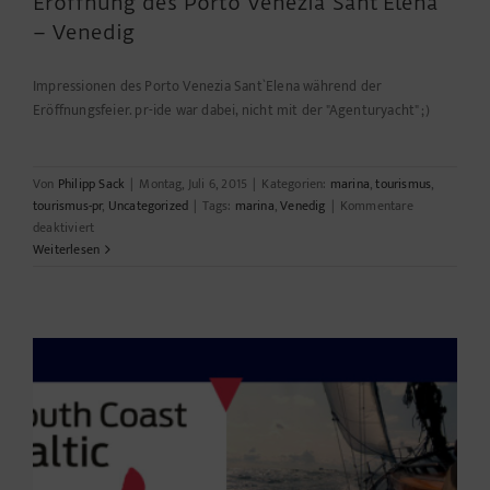
Eröffnung des Porto Venezia Sant`Elena
– Venedig
Impressionen des Porto Venezia Sant`Elena während der
Eröffnungsfeier. pr-ide war dabei, nicht mit der "Agenturyacht" ;)
Von
Philipp Sack
|
Montag, Juli 6, 2015
|
Kategorien:
marina
,
tourismus
,
tourismus-pr
,
Uncategorized
|
Tags:
marina
,
Venedig
|
Kommentare
für
deaktiviert
Eröffnung
Weiterlesen
des
Porto
Venezia
Sant`Elena
–
Venedig