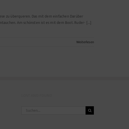
 diese zu überqueren. Das mit dem einfachen Darüber
ntauchen. Am schönsten ist es mit dem Boot. Ruder- [...]
Weiterlesen
LOST AND FOUND
Suche
nach: