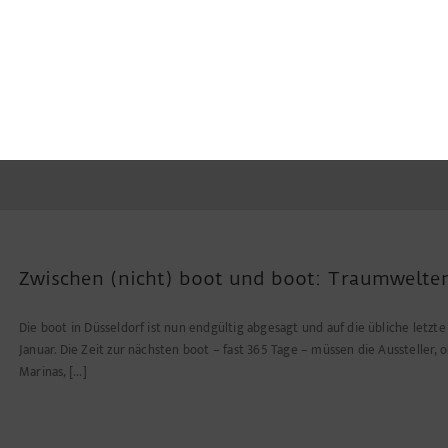
Zwischen (nicht) boot und boot: Traumwelten
Die boot in Düsseldorf ist nun endgültig abgesagt und auf die übliche letzte
Januar. Die Zeit zur nächsten boot – fast 365 Tage – müssen die Aussteller, o
Marinas, [...]