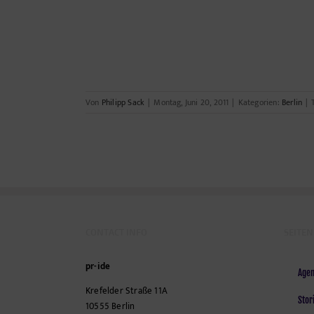
Seiten
Von
Philipp Sack
|
Montag, Juni 20, 2011
|
Kategorien:
Berlin
|
CONTACT INFO
SEITEN
pr-ide
Agen
Krefelder Straße 11A
Stor
10555
Berlin