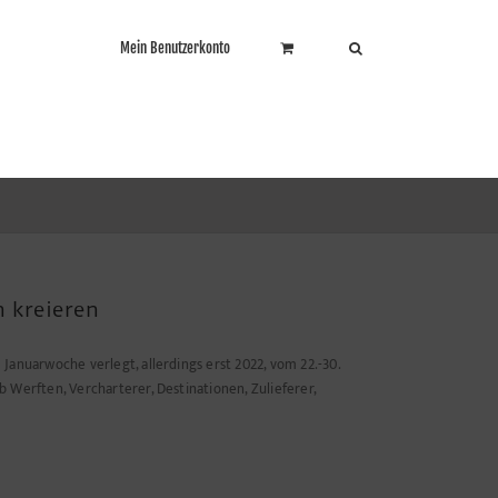
Mein Benutzerkonto
 kreieren
 Januarwoche verlegt, allerdings erst 2022, vom 22.-30.
b Werften, Vercharterer, Destinationen, Zulieferer,