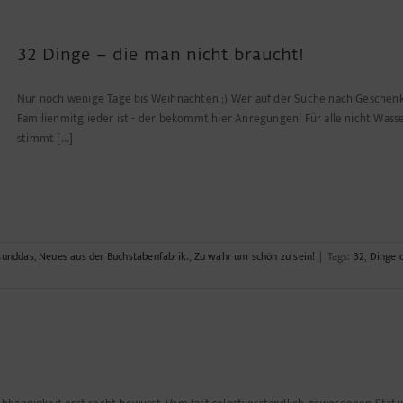
e
üste
32 Dinge – die man nicht braucht!
Nur noch wenige Tage bis Weihnachten ;) Wer auf der Suche nach Geschenk
Familienmitglieder ist - der bekommt hier Anregungen! Für alle nicht Wassersp
stimmt [...]
sunddas
,
Neues aus der Buchstabenfabrik.
,
Zu wahr um schön zu sein!
|
Tags:
32
,
Dinge 