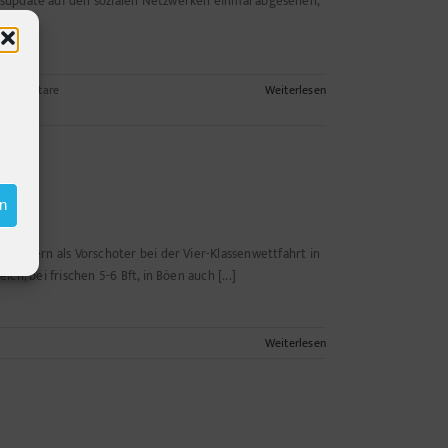
tusupdate auf den sozialen Netzwerken einmal abgesehen,
ommentare
Weiterlesen
en
sondern als Vorschoter bei der Vier-Klassenwettfahrt in
, bei frischen 5-6 Bft, in Böen auch [...]
Weiterlesen
e