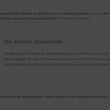
arina
,
PR
,
public relations
,
Social Media
,
tourism
,
tourismus
,
tourismus-pr
|
Tags:
boot D
für
ial Media
,
wassersport
,
Wassersportindustrie
|
Kommentare deaktiviert
Zwischen
(nicht)
boot
und
Die südliche Ostseeküste
boot:
Traumwelten
kreieren
Im Rahmen der PR-Arbeit für die Marketinginitiative SOUTH COAST BALTIC en
dem Segelboot die südliche Ostseeküste erkunden möchten. Enthalten sind
Zachodniopomorskie, Pomorskie und Klaiepda sowie eine Liste der Verchart
na
,
Neues aus der Buchstabenfabrik.
,
public relations
,
tourism
,
tourismus
,
tourismus-pr
|