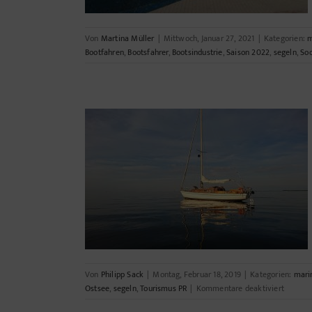
Von
Martina Müller
|
Mittwoch, Januar 27, 2021
|
Kategorien:
m
Bootfahren
,
Bootsfahrer
,
Bootsindustrie
,
Saison 2022
,
segeln
,
Soc
eeküste
Von
Philipp Sack
|
Montag, Februar 18, 2019
|
Kategorien:
mari
für
Ostsee
,
segeln
,
Tourismus PR
|
Kommentare deaktiviert
Die