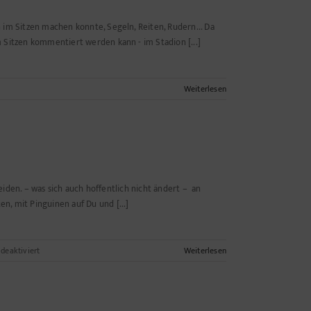
 im Sitzen machen konnte, Segeln, Reiten, Rudern... Da
 Sitzen kommentiert werden kann - im Stadion [...]
Weiterlesen
e
beiden. – was sich auch hoffentlich nicht ändert – an
, mit Pinguinen auf Du und [...]
für
eaktiviert
Weiterlesen
Geschichten
aus
dem
Fuhrpark