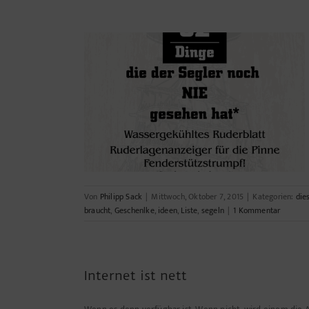
südlich
Ostseek
ht braucht!
Von
Philipp Sack
|
Mittwoch, Oktober 7, 2015
|
Kategorien:
die
braucht
,
Geschenlke
,
ideen
,
Liste
,
segeln
|
1 Kommentar
Internet ist nett