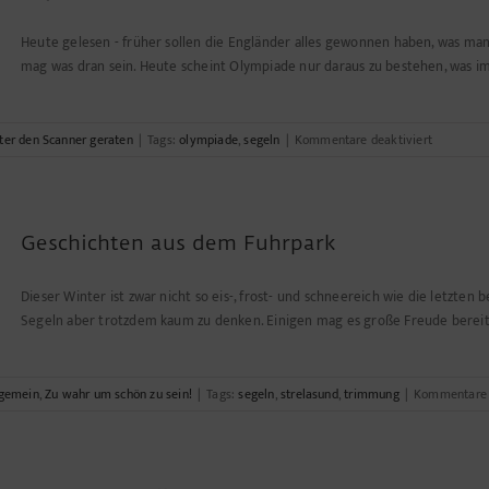
Heute gelesen - früher sollen die Engländer alles gewonnen haben, was man
mag was dran sein. Heute scheint Olympiade nur daraus zu bestehen, was im
für
ter den Scanner geraten
|
Tags:
olympiade
,
segeln
|
Kommentare deaktiviert
Olympiad
ist…
Geschichten aus dem Fuhrpark
Dieser Winter ist zwar nicht so eis-, frost- und schneereich wie die letzten 
Segeln aber trotzdem kaum zu denken. Einigen mag es große Freude bereiten
lgemein
,
Zu wahr um schön zu sein!
|
Tags:
segeln
,
strelasund
,
trimmung
|
Kommentare d