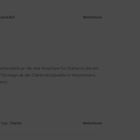
üsseldorf
,
Weiterlesen
twickelte pr-ide eine Broschüre für Charterer, die mit
 Törntipps ab der Charterstüztpunkte in Vorpommern,
erer.
Tags:
Charter
,
Weiterlesen